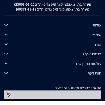
פשרה בת"צ אבנצ'יק נ' זאפ גרופ (ת"צ 23008-08-20)
פשרה בת"צ כהנים נ' זאפ גרופ (ת"צ 60371-12-19)
אודות
שימושי
עזרה
פרסום ב-zap
עולמות התוכן שלנו
חוות דעת
הרשמה לקבלת עדכונים ומבצעים
כתובת דוא''ל