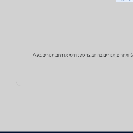
מחפשים תנור? כאן תוכלו למצוא מגוון רחב של תנורים בנויים, ותנורים משולבי כיריים, של סאוטר, דלונגי, Siemens ,De Dietrich ,Bosch ואחרים,תנורים ברוחב צר סטנדרטי או רחב,תנורים בעלי