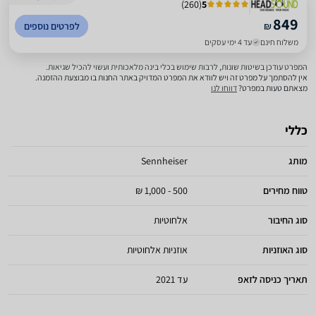
)
260
(
5
849
₪
לפרטים נוספים
משלוח חינם
עד 4 ימי עסקים
המפרט עודכן בשיטות שונות, לרבות שימוש בכלי בינה מלאכותית ועשוי להכיל שגיאות.
אין להסתמך על מפרט זה ויש לוודא את המפרט המדויק באתר החנות בו מבוצעת ההזמנה.
מצאתם טעות במפרט?
דווחו לנו
כללי
מותג
Sennheiser
טווח מחירים
500 - 1,000 ₪
סוג החיבור
אלחוטיות
סוג האוזניות
אוזניות אלחוטיות
תאריך כניסה לזאפ
עד 2021