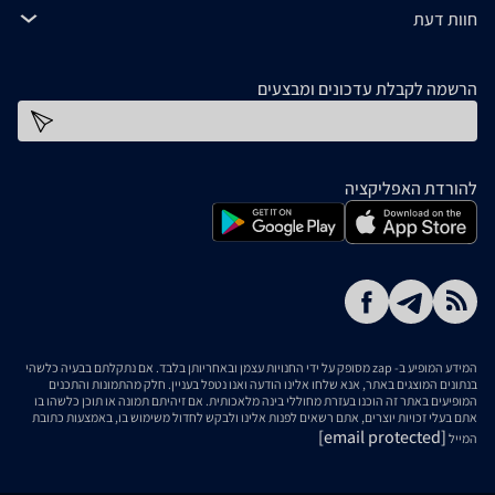
חוות דעת
הרשמה לקבלת עדכונים ומבצעים
כתובת דוא''ל
להורדת האפליקציה
המידע המופיע ב- zap מסופק על ידי החנויות עצמן ובאחריותן בלבד. אם נתקלתם בבעיה כלשהי
בנתונים המוצגים באתר, אנא שלחו אלינו הודעה ואנו נטפל בעניין. חלק מהתמונות והתכנים
המופיעים באתר זה הוכנו בעזרת מחוללי בינה מלאכותית. אם זיהיתם תמונה או תוכן כלשהו בו
אתם בעלי זכויות יוצרים, אתם רשאים לפנות אלינו ולבקש לחדול משימוש בו, באמצעות כתובת
[email protected]
המייל