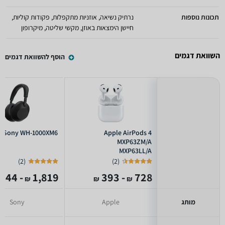
תכונות נוספות
נרתיק נשיאה, אוזניות מתקפלות, פקודות קוליות,
חיישן הימצאות באוזן, מקשי שליטה, מיקרופון
השוואת דגמים
הוסף להשוואת דגמים
Sony WH-1000XM6
Apple AirPods 4
MXP63ZM/A
MXP63LL/A
MXP63HN/A
)
2
(
)
2
(
- 1,144
1,819
- 393
728
₪
₪
₪
מותג
Apple
Sony