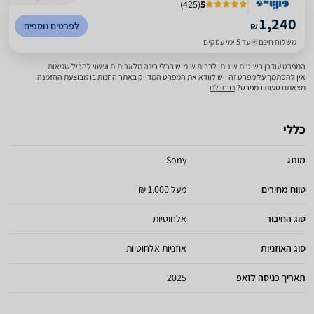
)
425
(
5
1,240
₪
לפרטים נוספים
משלוח חינם
עד 5 ימי עסקים
המפרט עודכן בשיטות שונות, לרבות שימוש בכלי בינה מלאכותית ועשוי להכיל שגיאות.
אין להסתמך על מפרט זה ויש לוודא את המפרט המדויק באתר החנות בו מבוצעת ההזמנה.
מצאתם טעות במפרט?
דווחו לנו
כללי
מותג
Sony
טווח מחירים
מעל 1,000 ₪
סוג החיבור
אלחוטיות
סוג האוזניות
אוזניות אלחוטיות
תאריך כניסה לזאפ
2025