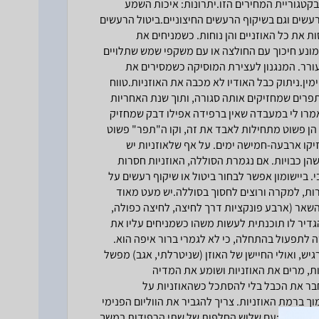
 בקטגוריית המחירים הזו.יתרונות: איכות השמע
רעשים וגם בשיקוף הרעשים החיצוניים.ביטול הרעשים
 את כל האוזניים והן נוחות. כשמניחים את
שמונע חיכוך עם החולצה או עם משקפי שמש שתלויים
תעורר. המנגנון לעצירת המוסיקה כשמסירים את
ין.ניתוק כבל האודיו לא מכבה את האוזניות.טווח
 תפרים שמחזיקים אותה סגורה, ותוך שנת האחריות
אמרו לי במעבדה שאין ברפידה אפילו דבק שמחזיק
ו הן פשוט מתחילות לאבד את זה, וקו ה"תפר" פשוט
יקו ארבעה-חמישה ימים. על אף שלאוזניות יש
הן כבויות. אם נגמרת הסוללה, האוזניות חסרות
י. ביישומון אפשר לבחור ביטול או שיקוף רעשים על
חרות, למקרה ורוצים לחסוך בסוללה.יש מעט מאוד
 השאר (ארבע פונקציות דרך לחיצה, לחיצה כפולה,
גדיר לו תוכנתית לעשות משהו כשמניחים עליו את
ה לתפעול בהתחלה, כי לא לגמרי ברור איפה הוא.
יש, ואולי החיישן של האוזן (שניטרלתי, אגב) מפשל
ות, מרים את האוזניות ושומע את המדיה
טן, 2.5 מ"מ, וקצת מסובך לחבר את הכבל בלי להסתכל כשהאוזניות על
 ברמת האוזניות. צריך להגביר את הווליום הפנימי
עם.לסיכום:עם שלוש החלפות של שתי הרפידות במשך