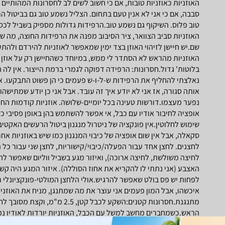
האוזניות כאוזניות טובות, אם כי חשוב לשים לב לחסרונות המהותיים
סבבה, אם כי אני לא אנין טעם בתחום. הצליל נשמע טוב גם בביטול ה
טוב פלוס. השיקוף גם נשמע טוב.הרפידות גדולות מספיק בשביל לכסות
האוזניות סביב הצוואר, ציר הסיבוב מפנה את הרפידות החוצה, מה 
שם.יש חיישן לזיהוי האוזן בצד ימין שמאפשר לאוזניות להירדם ולה
האוזניות מהראש לא הסתדר לי ממש, במיוחד כשהחיישן רק על אוזן ימ
בלוטות' גדול.חסרונות: הרפידה דפוקה לגמרי ברמת הייצור. אין לה
נאלצתי להחליף את הרפידות ש-ל-ו-ש פעמים כי הן פשוט התבקעו. 
אותה סגורה, אז אני לא יודע איך זה עובד. אבל אני כן יודע שמתישה
נפער מעצמו.דורשות טעינה בכל יומיים-שלושה. אוזניות קודמות החז
אופציה לחיבור אודיו עם כבל, אי אפשר להשתמש בהן באופן פסיבי כש
שימוש לחלוטין.אין פונקציה של ניטרול מנגנון ביטול הרעשים האקטיב
סקאלה, אבל אין שום אופציה של כיבוי המנגנון כמו שיש באוזניות א
לחצנים. לחצן אחד עבור הפעלה/כיבוי/קישוריות, לחצן שני עבור כל
לחיצה משולשת, לחיצה ארוכה), ואיזור מגע בשביל ווליום שאפשר לה
האצבע (אני נתתי לו להקריא את אחוז הסוללה). איזור המגע היה קש
לפחות יש פס בולט שאפשר להרגיש.אולי הלחצן המולטי-פונקציונלי רג
איכשהו, אבל המון פעמים אני עוצר את מה שמתנגן, מניח את האוזני
מתנגנת.חסרונות קטנים:השקע לכבל ק
הראש.כשמחברים מחשב למשל עם הכבל, האוזניות יורדות לאודיו נמוך
שלהן למקסימום בשביל לשמוע את מקור האודיו כמו שצריך. בכל פ