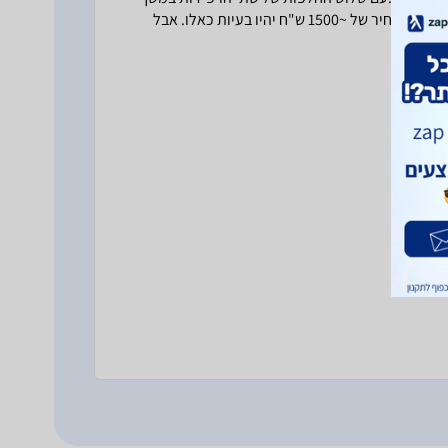
פחות משנה, אני לא חושב שאקנה יותר Bose בעתיד. לא סביר שבקטגורית המחיר של ~1500 ש"ח יהיו בעיות כאלו. אבל
.