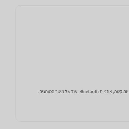
מחפשים אוזניות? ב-zap השוואת מחירים תוכלו להשוות בין אוזניות משלל סוגים: אוזניות חוטיות ואוזניות אלחוטיות, אוזניות In Ear, אוזניות קשת, אוזניות Bluetooth ועוד של מיטב המותגים: