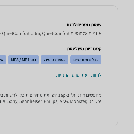
שמות נוספים לדגם
אוזניות ‏אלחוטיות Bose QuietComfort Ultra, QuietComfort אולטרה Bose , Bose QuietComfort אולטרה
קטגוריות משלימות
כבלים ומתאמים
כסאות גיימינג
נגני MP3 / MP4
טל
לחוות דעת ופרטי החנויות
Sony, Sennheiser, Philips, AKG, Monster, Dr. Dre ועוד.