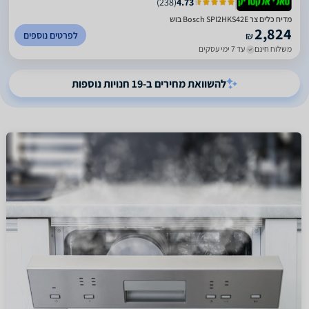
)
238
(
4.73
מדיח כלים ‏צר Bosch SPI2HKS42E בוש
2,824
לפרטים נוספים
₪
משלוח חינם
עד 7 ימי עסקים
להשוואת מחירים ב-19 חנויות נוספות