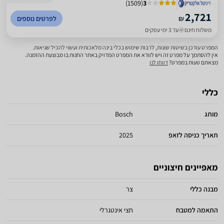
)
1509
(
3
2,721
₪
לפרטים נוספים
משלוח חינם
עד 3 ימי עסקים
המפרט עודכן בשיטות שונות, לרבות שימוש בכלי בינה מלאכותית ועשוי להכיל שגיאות.
אין להסתמך על מפרט זה ויש לוודא את המפרט המדויק באתר החנות בו מבוצעת ההזמנה.
מצאתם טעות במפרט?
דווחו לנו
כללי
מותג
Bosch
תאריך כניסה לזאפ
2025
מאפיינים חיצוניים
מבנה כללי
צר
התאמה למטבח
חצי אינטגרלי