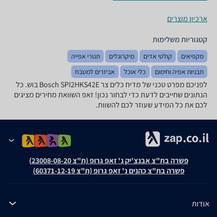
ארכיון מוצרים
קטגוריות משלימות
מקפיאים
קולטי אדים
מיקרוגלים
תנורי אפייה
תבניות אפיה וחימום
כלי אוכל
אביזרים למטבח
לפניכם מפרט טכני של מדיח כלים ‏צר Bosch SPI2HKS42E בוש. כל
הנתונים שחייבים לדעת כדי לבחור נכון! זאפ השוואת מחירים מציגים
לכם את כל המידע שעוזר לכם להשוות.
פשרה בת"צ אבנצ'יק נ' זאפ גרופ (ת"צ 23008-08-20)
פשרה בת"צ כהנים נ' זאפ גרופ (ת"צ 60371-12-19)
אודות