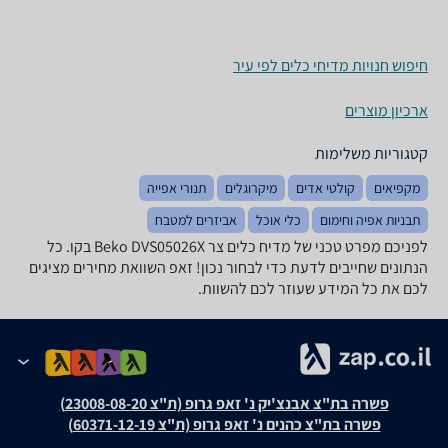
חיפוש חנויות מדיחי כלים לפי עיר
ארכיון מוצרים
קטגוריות משלימות
מקפיאים
קולטי אדים
מיקרוגלים
תנורי אפייה
תבניות אפיה וחימום
כלי אוכל
אביזרים למטבח
לפניכם מפרט טכני של מדיח כלים ‏צר Beko DVS05026X בקו. כל
הנתונים שחייבים לדעת כדי לבחור נכון! זאפ השוואת מחירים מציגים
לכם את כל המידע שעוזר לכם להשוות.
פשרה בת"צ אבנצ'יק נ' זאפ גרופ (ת"צ 23008-08-20)
פשרה בת"צ כהנים נ' זאפ גרופ (ת"צ 60371-12-19)