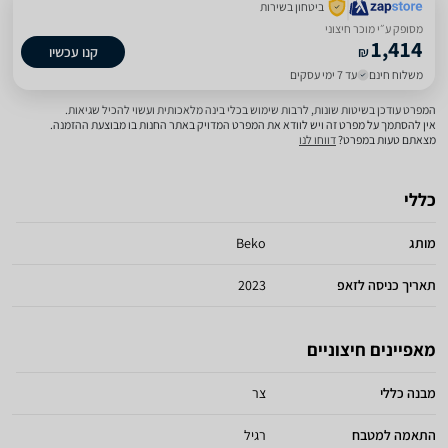
ביטחון בשירות
מסופק ע״י מוכר חיצוני
1,414
₪
קנו עכשיו
משלוח חינם
עד 7 ימי עסקים
המפרט עודכן בשיטות שונות, לרבות שימוש בכלי בינה מלאכותית ועשוי להכיל שגיאות.
אין להסתמך על מפרט זה ויש לוודא את המפרט המדויק באתר החנות בו מבוצעת ההזמנה.
מצאתם טעות במפרט?
דווחו לנו
כללי
מותג
Beko
תאריך כניסה לזאפ
2023
מאפיינים חיצוניים
מבנה כללי
צר
התאמה למטבח
רגיל