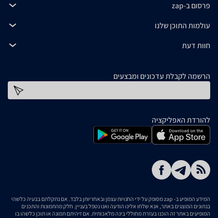
פרסום ב-zap
עולמות התוכן שלנו
חוות דעת
הרשמה לקבלת עדכונים ומבצעים
כתובת דוא''ל
להורדת האפליקציה
המידע המופיע ב- zap מסופק על ידי החנויות עצמן ובאחריותן בלבד. אם נתקלתם בבעיה כלשהי
בנתונים המוצגים באתר, אנא שלחו אלינו הודעה ואנו נטפל בעניין. חלק מהתמונות והתכנים
המופיעים באתר זה הוכנו בעזרת מחוללי בינה מלאכותית. אם זיהיתם תמונה או תוכן כלשהו בו