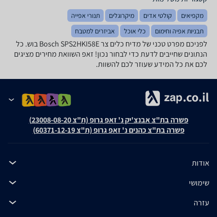
מקפיאים
קולטי אדים
מיקרוגלים
תנורי אפייה
תבניות אפיה וחימום
כלי אוכל
אביזרים למטבח
לפניכם מפרט טכני של מדיח כלים ‏צר Bosch SPS2HKI58E בוש. כל
הנתונים שחייבים לדעת כדי לבחור נכון! זאפ השוואת מחירים מציגים
לכם את כל המידע שעוזר לכם להשוות.
פשרה בת"צ אבנצ'יק נ' זאפ גרופ (ת"צ 23008-08-20)
פשרה בת"צ כהנים נ' זאפ גרופ (ת"צ 60371-12-19)
אודות
שימושי
עזרה