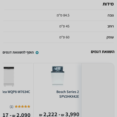
מידות
גובה
84.5 ס"מ
רוחב
45 ס"מ
עומק
60 ס"מ
השוואת דגמים
הוסף להשוואת דגמים
idea WQP8-W7634C
Bosch Series 2
SPV2HKX42E
)
1
(
- 2,222
3,990
- 1,317
2,090
₪
₪
₪