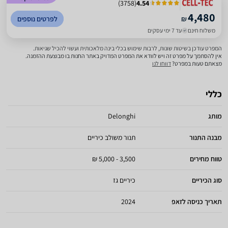
)
3758
(
4.54
4,480
₪
לפרטים נוספים
משלוח חינם
עד 7 ימי עסקים
המפרט עודכן בשיטות שונות, לרבות שימוש בכלי בינה מלאכותית ועשוי להכיל שגיאות.
אין להסתמך על מפרט זה ויש לוודא את המפרט המדויק באתר החנות בו מבוצעת ההזמנה.
מצאתם טעות במפרט?
דווחו לנו
כללי
מותג
Delonghi
מבנה התנור
תנור משולב כיריים
טווח מחירים
3,500 - 5,000 ₪
סוג הכיריים
כיריים גז
תאריך כניסה לזאפ
2024