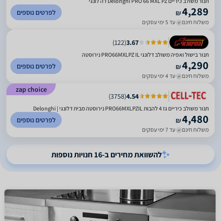
תנור משולב כיריים Delonghi PRO 66 MXL PZ דה לונגי
4,289
לפרטים נוספים
₪
משלוח חינם
עד 5 ימי עסקים
)
122
(
3.67
תנור בישול ואפיה משולב דלונגי PRO66MXLPZ IL נירוסטה
4,290
לפרטים נוספים
₪
משלוח חינם
עד 4 ימי עסקים
zap choice
)
3758
(
4.54
תנור משולב כיריים גז 4 להבות PRO66MXLPZIL נירוסטה מבית דלונגי | Delonghi
4,480
לפרטים נוספים
₪
משלוח חינם
עד 7 ימי עסקים
להשוואת מחירים ב-16 חנויות נוספות