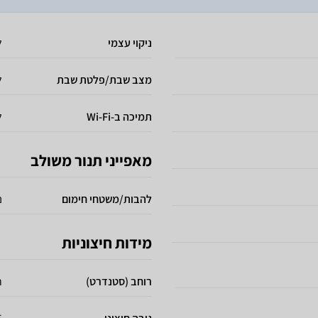
ניקוי עצמי
ל
מצב שבת/פלטת שבת
ל
תמיכה ב-Wi-Fi
ל
מאפייני תנור משולב
להבות/משטחי חימום
נ
מידות חיצוניות
רוחב (סטנדרט)
ר