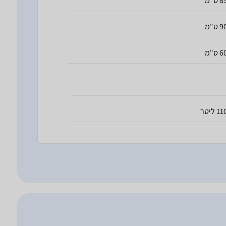
 ס"מ
 ס"מ
 ס"מ
1 ליטר