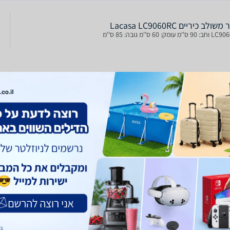
משולב כיריים Lacasa LC9060RC
''מ עומק: 60 ס''מ גובה: 85 ס''מ
90 ס''מ לקאזה דגם LC9060RRW קרם
עיצוב בסגנון כפרי עם שעון אנלוגי. תא אפייה ענק 110 ליטר. 9 תוכניות אפייה וגריל
ו אקטיבי. דלת זכוכית בעלת 3 שכבות. כיריים גז 5 להבות כולל טורבו ווק.
משולב כיריים Lacasa LC9060RRW
LC9060R הסדרה המקצועית והיוקרתית.עיצוב בסגנון כפרי.שעון אנלוגי בשילוב ידית
וכפתורים מוזהבים.9 תוכניות אפייה וגריל כולל טורבו אקטיבי.תא אפייה ענק 110
.מאוורר טורבו אקטיבי לפיזור חום אחיד וטבעת חימום ליצירת אוכל קריספי.צבע:
 כפרי