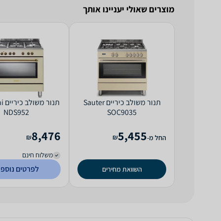
מוצרים שאולי יעניינו אותך
‏תנור משולב כיריים Sauter
‏תנ
NDS952
SOC9035
8,476
5,455
₪
₪
החל מ-
משלוח חינם
לפרטים נוספי
השוואת מחירים