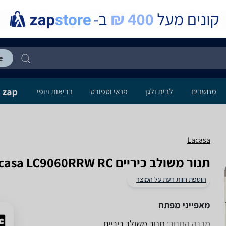
מחשבים
לבית ולגן
פנאי וספורט
בריאות ויופי
Lacasa
‏תנור משולב כיריים Lacasa LC9060RRW RC
הוספת חוות דעת על המוצר
מאפייני מפתח
מבנה התנור:
תנור משולב כיריים