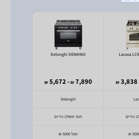
S12ED W/N
Delonghi DEMA965
Lacasa LC
5,290
- 5,672
7,890
- 3
₪
₪
₪
₪
ghi
Delonghi
La
ב כיריים
תנור משולב כיריים
תנור מש
מעל 5000 ₪
3000 - 3500 ₪