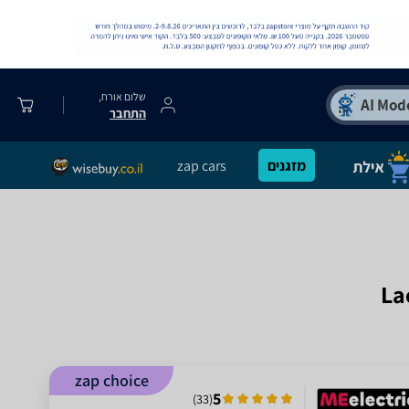
שלום אורח,
התחבר
מזגנים
zap cars
zap choice
5
)
33
(