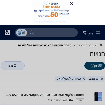
מדריך החנויות
מדריך החנויות ‏תל אביב ‏אביזרים לסלולאריים
חנויות
סינון
(2)
א-ב
תל אביב
אביזרים לסלולאריים
סמסונג גלקסי Samsung Galaxy A57 SM-A576B/DS 256GB 8GB RAM
ב-אל סי דיל
1,590 ₪
מודעה