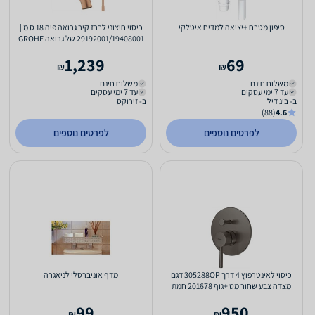
סיפון מטבח +יציאה למדיח איטלקי
כיסוי חיצוני לברז קיר גרואה פיה 18 ס מ |
29192001/19408001 של גרואה GROHE
– רוז גולד מוברש
1,239
69
₪
₪
משלוח חינם
משלוח חינם
עד 7 ימי עסקים
עד 7 ימי עסקים
ב- ביג דיל
ב- זירוקס
(88)
4.6
לפרטים נוספים
לפרטים נוספים
כיסוי לאינטרפוץ 4 דרך 305288OP דגם
מדף אוניברסלי לניאגרה
מצדה צבע שחור מט +גוף 201678 חמת
99
950
₪
₪