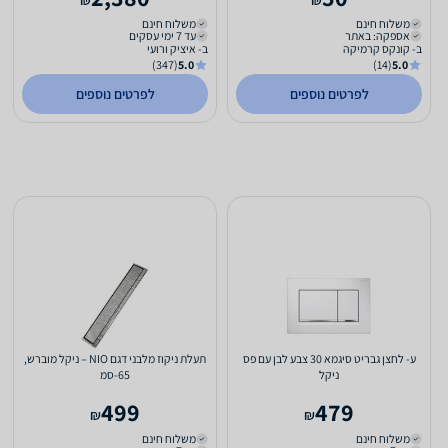
₪
₪
משלוח חינם
משלוח חינם
אספקה: באתר
עד 7 ימי עסקים
ב- קונקס קרמיקה
ב- איציק ורועי
(347)
5.0
(14)
5.0
לפרטים נוספים
לפרטים נוספים
ע- לחצן גבריט סיגמא 30 צבע לבן עם פס
תעלת ניקוז מלבני דגם NIO – ניקל מוברש,
ניקל
65-סמ
499
479
₪
₪
משלוח חינם
משלוח חינם