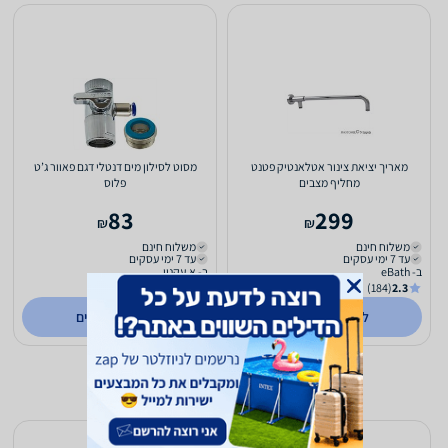
מאריך יציאת צינור אטלאנטיק פטנט
מסוט לסילון מים דנטלי דגם פאוור ג’ט
מחליף מצבים
פלוס
83
299
₪
₪
משלוח חינם
משלוח חינם
עד 7 ימי עסקים
עד 7 ימי עסקים
ב- eBath
ב- א.עקנין
(167)
5.0
(184)
2.3
לפרטים נוספים
לפרטים נוספים