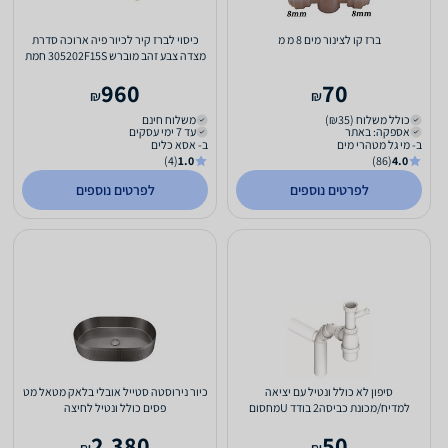
ברז קו לצינור מים 8 מ מ
כיסוי לברז קיר לכיור פיה ארוכה סדרת
מצדה צבע זהב מוברש 305202F15S חמת
960
70
₪
₪
כולל משלוח (₪35)
משלוח חינם
אספקה: באתר
עד 7 ימי עסקים
ב- מי גל מטהרי מים
ב- אסא כלים
(4)
1.0
(86)
4.0
לפרטים נוספים
לפרטים נוספים
סיפון לא כולל ונטיל עם יציאה
כיור נירוסטה סטייל אובלי בלאק מטאל מט
למדיח/מכונת כביסה2 בודד Uמחסום
פסים כולל ונטיל לחיצה
(סיפון) אמריקאי
2,380
50