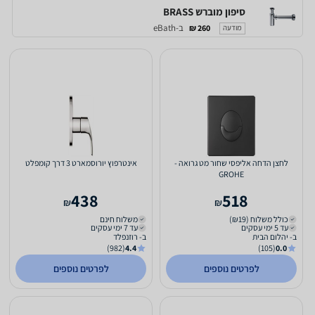
סיפון מוברש BRASS
ב-eBath
260 ₪
מודעה
לחצן הדחה אליפסי שחור מט גרואה -
אינטרפוץ יורוסמארט 3 דרך קומפלט
GROHE
438
518
₪
₪
כולל משלוח (₪19)
משלוח חינם
עד 5 ימי עסקים
עד 7 ימי עסקים
ב- יהלום הבית
ב- רוזנפלד
(982)
4.4
(105)
0.0
לפרטים נוספים
לפרטים נוספים