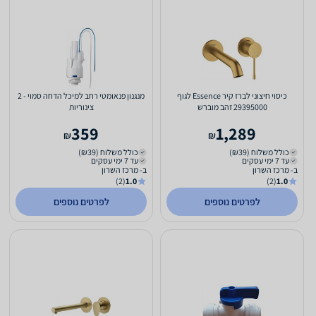
כיסוי חיצוני לברז קיר Essence לגוף
מנגנון פנאומטי רחב למיכל הדחה סמוי - 2
29395000 זהב מוברש
צינוריות
359
1,289
₪
₪
כולל משלוח (₪39)
כולל משלוח (₪39)
עד 7 ימי עסקים
עד 7 ימי עסקים
ב- מרכז השרון
ב- מרכז השרון
(2)
1.0
(2)
1.0
לפרטים נוספים
לפרטים נוספים