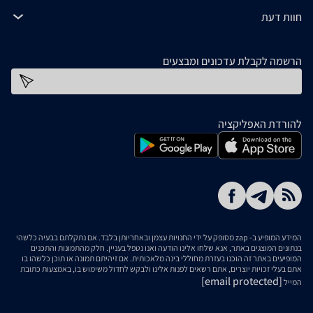
חוות דעת
הרשמה לקבלת עדכונים ומבצעים
כתובת דוא''ל
להורדת האפליקציה
המידע המופיע ב- zap מסופק על ידי החנויות עצמן ובאחריותן בלבד. אם נתקלתם בבעיה כלשהי
בנתונים המוצגים באתר, אנא שלחו אלינו הודעה ואנו נטפל בעניין. חלק מהתמונות והתכנים
המופיעים באתר זה הוכנו בעזרת מחוללי בינה מלאכותית. אם זיהיתם תמונה או תוכן כלשהו בו
אתם בעלי זכויות יוצרים, אתם רשאים לפנות אלינו ולבקש לחדול משימוש בו, באמצעות כתובת
[email protected]
המייל