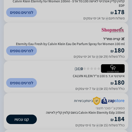
קלווין קליין אטרניטי לאישה 100 מל אדפ - Calvin Klein Eternity for Women 100ml
EDP
178
לפרטים נוספים
₪
משלוח חינם
עד 14 ימי עסקים
קנייה מחו"ל
Eternity Eau Fresh by Calvin Klein Eau De Parfum Spray for Women 100 ml
180
לפרטים נוספים
₪
כולל משלוח (29 ₪)
עד 14 ימי עסקים
)
16
(
0
איטרנטי א.ד.פ 100 מ"ל CALVIN KLEIN
180
לפרטים נוספים
₪
כולל משלוח (15 ₪)
עד 7 ימי עסקים
ביטחון בשירות
מסופק ע״י מוכר חיצוני
Calvin Klein Eternity Edp 100ml בושם קלווין קליין לאישה
184
קנו עכשיו
₪
כולל משלוח (15 ₪)
עד 6 ימי עסקים