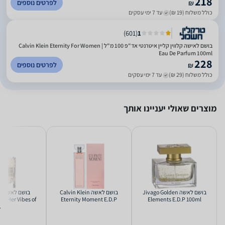
218
לפרטים נוספים
₪
כולל משלוח (19 ₪)
עד 7 ימי עסקים
)
601
(
1
בושם לאישה קלווין קליין איטרנטי אד"פ 100 מ"ל | Calvin Klein Eternity For Women
Eau De Parfum 100ml
228
לפרטים נוספים
₪
כולל משלוח (29 ₪)
עד 7 ימי עסקים
מוצרים שאולי יעניינו אותך
בושם לאשה Jivago Golden
בושם לאשה Calvin Klein
בו
s is Her Vibes of
Eternity Moment E.D.P
Elements E.D.P 100ml
E.D.P 100ml
100ml