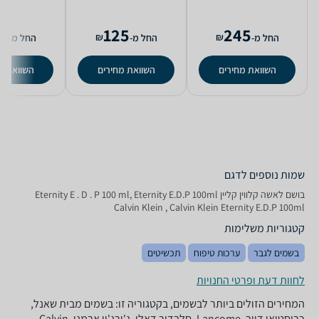
9
125
245
₪
₪
החל מ-
החל מ-
החל מ-
השוואת מחירים
השוואת מחירים
השוואת מ
שמות נוספים לדגם
בושם לאשה קלווין קליין Eternity E . D . P 100 ml, Eternity E.D.P 100ml
Calvin Klein , Calvin Klein Eternity E.D.P 100ml
קטגוריות משלימות
בשמים לגבר
ערכות טיפוח
תכשיטים
לחוות דעת ופרטי החנויות
המחירים הזולים ביותר לבשמים, בקטגוריה זו: בשמים מבית שאנל,
כריסטיאן דיור, Lancome, סלבדור דאלי, ג'ורג'יו ארמני, Calvin