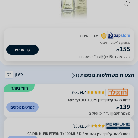
ביטחון בשירות
מסופק ע״י מוכר חיצוני
155
₪
קנו עכשיו
כולל משלוח (15 ₪)
עד 7 ימי עסקים
סינון
הצעות משתלמות נוספות
(21)
הזול ביותר
)
982
(
4.4
בושם לאשה קלווין קליין Eternity E.D.P 100ml
139
לפרטים נוספים
₪
משלוח חינם
עד 7 ימי עסקים
)
130
(
3.5
בושם לאישה קלווין קליין איטרנטי CALVIN KLEIN ETERNITY 100 ML E.D.P