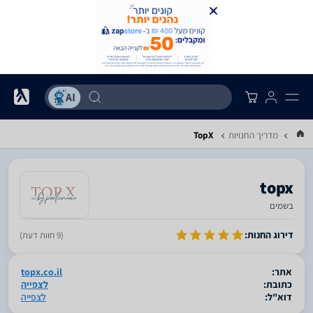
מדריך החנויות
TopX
topx
בשמים
סגור
דירוג החנות:
(9 חוות דעת)
אתר:
topx.co.il
כתובת:
לצפייה
דוא"ל:
לצפייה