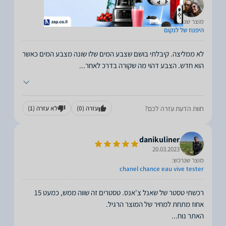
אלעד ורעיה
17.04.2023
מוצר שנרכש:
היפנוז של לנקום
לא ממליצה. קיבלתי בושם שצבע המים שלו שונה מצבע המים כאשר
הוא חדש. הצבע דהוי מה שקורה בדרכ לאחר
...
חוות הדעת עזרה לכם?
עזרה
(0)
לא עזרה
(1)
danikuliner
20.03.2023
מוצר שנרכש:
chanel chance eau vive tester
רכשתי טסטר של שאנל צ'אנס. טסטרים זה שווה ממש, כמעט 15
האתר נוח
...