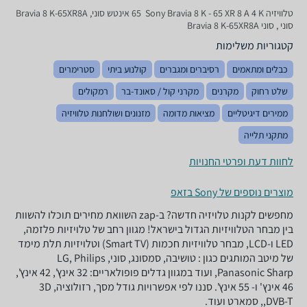
טלוויזיה Sony Bravia 8 K - 65 XR 8 A 4 K ‏ 65 ‏אינטש סוני, Bravia 8 K-65XR8A
סוני , סוני Bravia 8 K-65XR8A
קטגוריות משלימות
כבלים ומתאמים
רסיברים ומגברים
קולנוע ביתי
סטרימרים
שלט רחוק
מקרנים
מקרני קול / סאונד-בר
רמקולים
ממירים דיגיטליים
מציאות מדומה
מזנונים ושולחנות טלוויזיה
מתקני תלייה
לחוות דעת ופרטי החנויות
מוצרים נוספים של Sony בזאפ
מחפשים לקנות טלויזיה חדשה? ב-zap השוואת מחירים תוכלו להשוות
בין מבחר הטלוויזיות הגדול בישראל! מגוון רחב של טלויזיות פלזמה,
LED ו-LCD, מבחר טלוויזיות חכמות (Smart TV) וטלויזיות תלת מימד
של מיטב המותגים כגון : טושיבה, סמסונג, סוני, LG, Philips
,Panasonic Sharp ועוד במגוון גדלים פופולאריים: 32 אינץ', 42 אינץ',
46 אינץ' ו- 55 אינץ'. סננו לפי אפשרויות גודל מסך, רזולוציה, 3D
,DVB-T, סמארט ועוד.