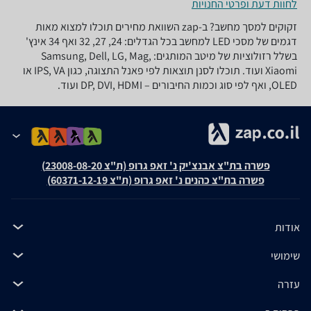
לחוות דעת ופרטי החנויות
זקוקים למסך מחשב? ב-zap השוואת מחירים תוכלו למצוא מאות
דגמים של מסכי LED למחשב בכל הגדלים: 24, 27, 32 ואף 34 אינץ'
בשלל רזולוציות של מיטב המותגים: Samsung, Dell, LG, Mag,
Xiaomi ועוד. תוכלו לסנן תוצאות לפי פאנל התצוגה, כגון IPS, VA או
OLED, ואף לפי סוג וכמות החיבורים – DP, DVI, HDMI ועוד.
פשרה בת"צ אבנצ'יק נ' זאפ גרופ (ת"צ 23008-08-20)
פשרה בת"צ כהנים נ' זאפ גרופ (ת"צ 60371-12-19)
אודות
שימושי
עזרה