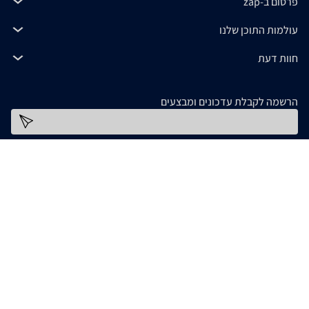
פרסום ב-zap
עולמות התוכן שלנו
חוות דעת
הרשמה לקבלת עדכונים ומבצעים
כתובת דוא''ל
להורדת האפליקציה
המידע המופיע ב- zap מסופק על ידי החנויות עצמן ובאחריותן בלבד. אם נתקלתם בבעיה כלשהי
בנתונים המוצגים באתר, אנא שלחו אלינו הודעה ואנו נטפל בעניין. חלק מהתמונות והתכנים
המופיעים באתר זה הוכנו בעזרת מחוללי בינה מלאכותית. אם זיהיתם תמונה או תוכן כלשהו בו
אתם בעלי זכויות יוצרים, אתם רשאים לפנות אלינו ולבקש לחדול משימוש בו, באמצעות כתובת