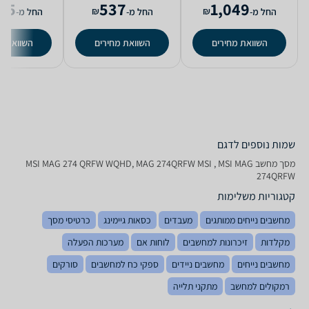
45
537
1,049
₪
₪
החל מ-
החל מ-
החל מ-
השוואת מחירים
השוואת מחירים
השוואת מ
שמות נוספים לדגם
מסך מחשב MSI MAG 274 QRFW WQHD, MAG 274QRFW MSI , MSI MAG
274QRFW
קטגוריות משלימות
מחשבים נייחים ממותגים
מעבדים
כסאות גיימינג
כרטיסי מסך
מקלדות
זיכרונות למחשבים
לוחות אם
מערכות הפעלה
מחשבים נייחים
מחשבים ניידים
ספקי כח למחשבים
סורקים
רמקולים למחשב
מתקני תלייה