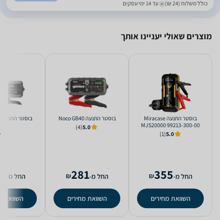
כולל משלוח (24 ₪)
עד 14 ימי עסקים
מוצרים שאולי יעניינו אותך
‏בוסטר התנעה Miracase
‏בוסטר התנעה Noco GB40
‏בוסטר התנעה Noco GB50
MJS20000 99213-300-00
(4)
5.0
(1)
5.0
9
281
355
₪
₪
החל מ-
החל מ-
החל מ-
השוואת מחירים
השוואת מחירים
השוואת מ