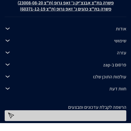
פשרה בת"צ אבנצ'יק נ' זאפ גרופ (ת"צ 23008-08-20)
פשרה בת"צ כהנים נ' זאפ גרופ (ת"צ 60371-12-19)
אודות
שימושי
עזרה
פרסום ב-zap
עולמות התוכן שלנו
חוות דעת
הרשמה לקבלת עדכונים ומבצעים
כתובת דוא''ל