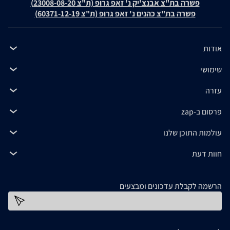
פשרה בת"צ אבנצ'יק נ' זאפ גרופ (ת"צ 23008-08-20)
פשרה בת"צ כהנים נ' זאפ גרופ (ת"צ 60371-12-19)
אודות
שימושי
עזרה
פרסום ב-zap
עולמות התוכן שלנו
חוות דעת
הרשמה לקבלת עדכונים ומבצעים
כתובת דוא''ל