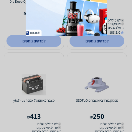
סולאריות 500 אמפר Dry Deep Cycle
Battery 500A
9,490
699
₪
₪
לא כולל משלוח
לא כולל משלוח
אספקה: באתר
עד 14 ימי עסקים
ב- על גלגלים
ב- סולן
(267)
1.0
(181)
5.0
לפרטים נוספים
לפרטים נוספים
מפסק בורר ביו מצברים SEOFLO
מצבר לאופנוע 7 אמפר ytx7l-bs
413
250
₪
₪
לא כולל משלוח
לא כולל משלוח
עד 14 ימי עסקים
עד 14 ימי עסקים
ב- גבעות יהודה אנרגיה
ב- גבעות יהודה אנרגיה