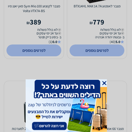
מצבר לאופנוע BTX14HL MAX 14.7A
מצבר לקטנוע Sym Mio 100 סאן יאנג מיו
Volta VTX7A-BS
389
779
₪
₪
לא כולל משלוח
לא כולל משלוח
עד 14 ימי עסקים
עד 14 ימי עסקים
ב- גבעות יהודה אנרגיה
ב- בסט בייק סנטר
(1)
0.0
(40)
5.0
לפרטים נוספים
לפרטים נוספים
מצבר 66 אמפר לרכב - שנפ - שנה אחריות
מצבר פריקה עמוקה 24V למערכות