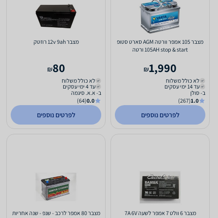
מצבר 105 אמפר וורטה AGM סארט סטופ
מצבר 12v 9ah רוזטק
105AH stop & start ורטה
80
1,990
₪
₪
לא כולל משלוח
לא כולל משלוח
עד 14 ימי עסקים
עד 4 ימי עסקים
ב- סולן
ב- א.א. סיגמה
(64)
0.0
(267)
1.0
לפרטים נוספים
לפרטים נוספים
מצבר 6 וולט 7 אמפר לשעה 7A 6V
מצבר 80 אמפר לרכב - שנפ - שנה אחריות