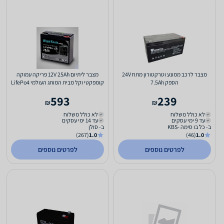
מצבר לרכב ממונע וטרקטורון מתח 24V
מצבר ליתיום 12V 25Ah פריקה עמוקה
הספק 7.5Ah
קומפקטי וקל מבית המותג העולמי LifePo4
HighTech
593
239
₪
₪
לא כולל משלוח
לא כולל משלוח
עד 9 ימי עסקים
עד 14 ימי עסקים
ב- כל בו סימה -KBS
ב- סולן
(267)
1.0
(46)
1.0
לפרטים נוספים
לפרטים נוספים