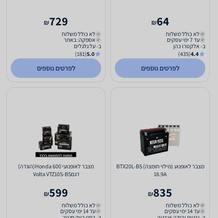
729
64
₪
₪
לא כולל משלוח
לא כולל משלוח
עד 7 ימי עסקים
אספקה: באתר
ב- אלקטרו כהן
ב- על גלגלים
(181)
5.0
(435)
4.4
לפרטים נוספים
לפרטים נוספים
מצבר לאופנוע (מילוי חומצה) BTX20L-BS
מצבר לאופנועי Honda 600(הונדה)
18.9A
דגםVolta VTZ10S-BS
599
835
₪
₪
לא כולל משלוח
לא כולל משלוח
עד 14 ימי עסקים
עד 14 ימי עסקים
ב- גבעות יהודה אנרגיה
ב- בסט בייק סנטר