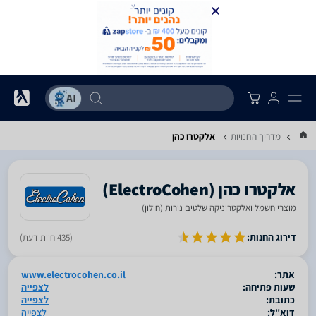
מדריך החנויות
אלקטרו כהן
מוצרי חשמל ואלקטרוניקה שלטים נורות (חולון)
סגור
דירוג החנות:
(435 חוות דעת)
אתר:
www.electrocohen.co.il
שעות פתיחה:
לצפייה
כתובת:
לצפייה
דוא"ל:
לצפייה