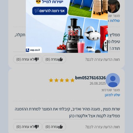
Alexander
27.08.2025
מוצר שנרכש:
סוללות GP AA 2700mah
ממליץ בחום! גם שליחה הייתה מהירה וגם כאשר פניתי בגלל תקלה,
תודה !
חוות הדעת עזרה לכם?
עזרה
(0)
לא עזרה
(0)
bm0527616326
26.08.2025
מוצר שנרכש:
שלט למזגן
שרות מצוין , מענה מהיר ואדיב, קיבלתי את המוצר למחרת ההזמנה
ממליצה לקנות אצל אלקטרו כהן
חוות הדעת עזרה לכם?
עזרה
(0)
לא עזרה
(0)