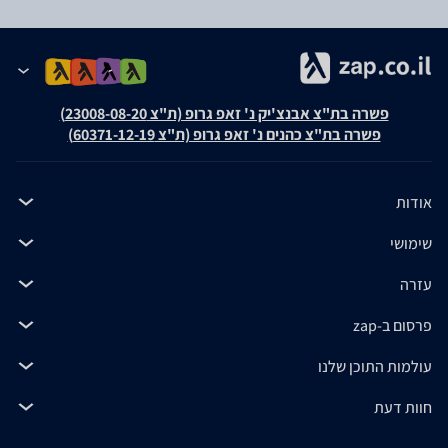
פשרה בת"צ אבנצ'יק נ' זאפ גרופ (ת"צ 23008-08-20)
פשרה בת"צ כהנים נ' זאפ גרופ (ת"צ 60371-12-19)
אודות
שימושי
עזרה
פרסום ב-zap
עולמות התוכן שלנו
חוות דעת