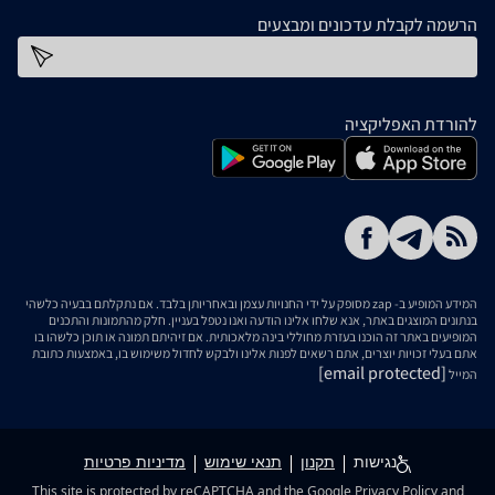
הרשמה לקבלת עדכונים ומבצעים
כתובת דוא''ל
להורדת האפליקציה
המידע המופיע ב- zap מסופק על ידי החנויות עצמן ובאחריותן בלבד. אם נתקלתם בבעיה כלשהי
בנתונים המוצגים באתר, אנא שלחו אלינו הודעה ואנו נטפל בעניין. חלק מהתמונות והתכנים
המופיעים באתר זה הוכנו בעזרת מחוללי בינה מלאכותית. אם זיהיתם תמונה או תוכן כלשהו בו
אתם בעלי זכויות יוצרים, אתם רשאים לפנות אלינו ולבקש לחדול משימוש בו, באמצעות כתובת
[email protected]
המייל
נגישות
תקנון
תנאי שימוש
מדיניות פרטיות
This site is protected by reCAPTCHA and the Google
Privacy Policy
and