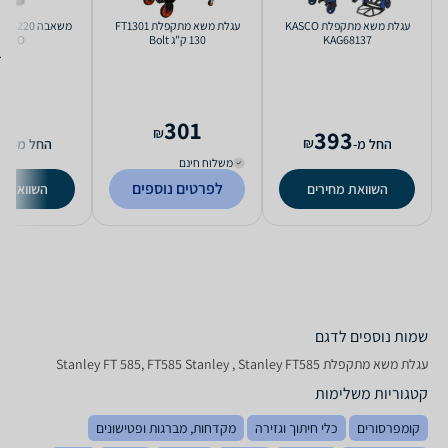
‏עגלת משא מתקפלת KASCO
‏עגלת משא מתקפלת FT1301
‏משאבה 220
KAG68137
130 ק"ג Bolt
L ECO
301
3
₪
393
₪
החל מ-
החל מ-
משלוח חינם
לפרטים נוספים
השוואת מחירים
השוואת מ
שמות נוספים לדגם
‏עגלת משא מתקפלת Stanley FT 585, FT585 Stanley , Stanley FT585
קטגוריות משלימות
קומפרסורים
כלי חיתוך וגזירה
מקדחות, מברגות ופטישונים