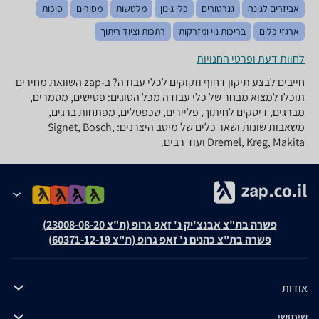
אביזרים לגינה
גנרטורים
כלי גינון
מלטשות
מסורים
סוכות
ארגזי כלים
בריכות נוי ומזרקות
רתכות וציוד ריתוך
לחוות דעת ופרטי החנויות
חייבים לבצע תיקון דחוף וזקוקים לכלי עבודה? ב-zap השוואת מחירים
תוכלו למצוא מבחר של כלי עבודה מכל הסוגים: פטישים, מסמרים,
מברגים, דיסקים לחיתוך, פליירים, שכפטלים, מפתחות ברגים,
משאבות שונות ושאר כלים של מיטב היצרנים: Signet, Bosch,
Dremel, Kreg, Makita ועוד רבים.
פשרה בת"צ אבנצ'יק נ' זאפ גרופ (ת"צ 23008-08-20)
פשרה בת"צ כהנים נ' זאפ גרופ (ת"צ 60371-12-19)
אודות
שימושי