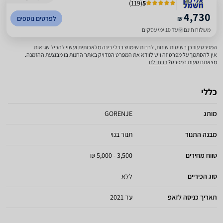
)
119
(
5
4,730
₪
לפרטים נוספים
משלוח חינם
עד 10 ימי עסקים
המפרט עודכן בשיטות שונות, לרבות שימוש בכלי בינה מלאכותית ועשוי להכיל שגיאות.
אין להסתמך על מפרט זה ויש לוודא את המפרט המדויק באתר החנות בו מבוצעת ההזמנה.
מצאתם טעות במפרט?
דווחו לנו
כללי
מותג
GORENJE
מבנה התנור
תנור בנוי
טווח מחירים
3,500 - 5,000 ₪
סוג הכיריים
ללא
תאריך כניסה לזאפ
עד 2021