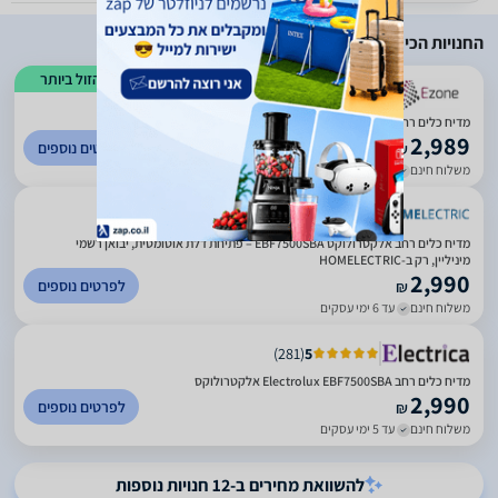
החנויות הכי זולות
הזול ביותר
)
615
(
4.41
מדיח כלים ‏רחב Electrolux EBF7500SBA אלקטרולוקס
2,989
לפרטים נוספים
₪
משלוח חינם
עד 5 ימי עסקים
)
272
(
5
מדיח כלים רחב אלקטרולוקס EBF7500SBA – פתיחת דלת אוטומטית, יבואן רשמי
מיניליין, רק ב-HOMELECTRIC
2,990
לפרטים נוספים
₪
משלוח חינם
עד 6 ימי עסקים
)
281
(
5
מדיח כלים ‏רחב Electrolux EBF7500SBA אלקטרולוקס
2,990
לפרטים נוספים
₪
משלוח חינם
עד 5 ימי עסקים
להשוואת מחירים ב-12 חנויות נוספות