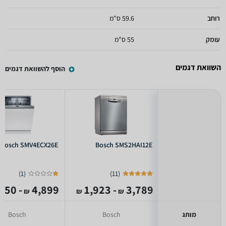
רוחב
59.6 ס"מ
עומק
55 ס"מ
השוואת דגמים
הוסף להשוואת דגמים
Bosch SMV4ECX26E
Bosch SMS2HAI12E
)
1
(
)
11
(
- 2,250
4,899
- 1,923
3,789
₪
₪
₪
מותג
Bosch
Bosch