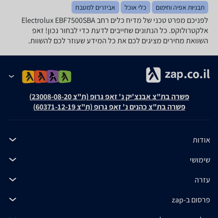
תבניות אפיה וחימום
כלי אוכל
אביזרים למטבח
לפניכם מפרט טכני של מדיח כלים ‏רחב Electrolux EBF7500SBA
אלקטרולוקס. כל הנתונים שחייבים לדעת כדי לבחור נכון! זאפ
השוואת מחירים מציגים לכם את כל המידע שעוזר לכם להשוות.
פשרה בת"צ אבנצ'יק נ' זאפ גרופ (ת"צ 23008-08-20)
פשרה בת"צ כהנים נ' זאפ גרופ (ת"צ 60371-12-19)
אודות
שימושי
עזרה
פרסום ב-zap