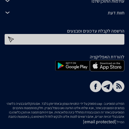
עולמות התוכן שלנו
חוות דעת
הרשמה לקבלת עדכונים ומבצעים
כתובת דוא''ל
להורדת האפליקציה
המידע המופיע ב- zap מסופק על ידי החנויות עצמן ובאחריותן בלבד. אם נתקלתם בבעיה כלשהי
בנתונים המוצגים באתר, אנא שלחו אלינו הודעה ואנו נטפל בעניין. חלק מהתמונות והתכנים
המופיעים באתר זה הוכנו בעזרת מחוללי בינה מלאכותית. אם זיהיתם תמונה או תוכן כלשהו בו
אתם בעלי זכויות יוצרים, אתם רשאים לפנות אלינו ולבקש לחדול משימוש בו, באמצעות כתובת
[email protected]
המייל