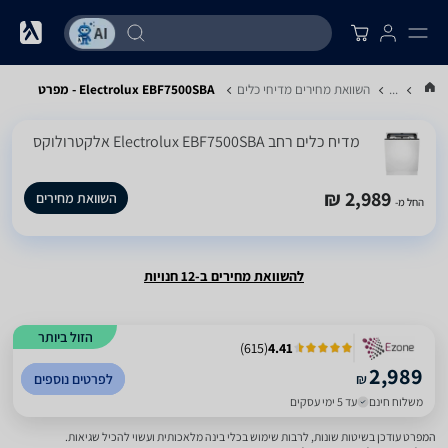
...
השוואת מחירים מדיחי כלים
Electrolux EBF7500SBA - מפרט
מדיח כלים ‏רחב Electrolux EBF7500SBA אלקטרולוקס
2,989 ₪
השוואת מחירים
החל מ-
להשוואת מחירים ב-12 חנויות
הזול ביותר
)
615
(
4.41
2,989
₪
לפרטים נוספים
משלוח חינם
עד 5 ימי עסקים
המפרט עודכן בשיטות שונות, לרבות שימוש בכלי בינה מלאכותית ועשוי להכיל שגיאות.