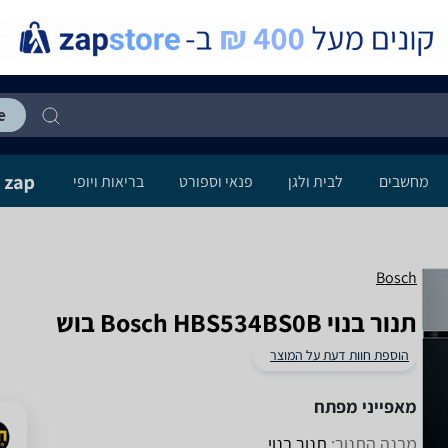
מחשבים
לבית ולגן
פנאי וספורט
בריאות ויופי
Bosch
‏תנור בנוי Bosch HBS534BS0B בוש
הוספת חוות דעת על המוצר
מאפייני מפתח
מבנה התנור:
תנור בנוי