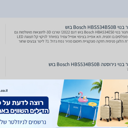
Bosch HBS534BS0B ‏בוש
812 תנור בנוי Bosch HBA534ES0 בוש דגם 2022! טורבו 3D-לתוצאות מושלמות גם
ב 3- מפלסים בו זמנית. תא אפייה בציפוי אמייל עמיד במיוחד לניקוי קל תצוגת LED
תאורת הלוגן פנימית חזקה פונקציית חימום מהיר נפח גדול: 71 ליטר צבעים שחור
סטה !
וי נירוסטה Bosch HBS534BS0B בוש
וי נירוסטה Bosch HBS534BS0B בוש
קוי אפייה אחידה
Bosch HBS534BS0B בוש