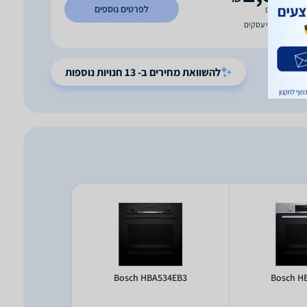
לפרטים נוספים
משלוח חינם
עד 6 ימי עסקים
להשוואת מחירים ב- 13 חנויות נוספות
A534EB0
Bosch HBA534EB3
Bosch H