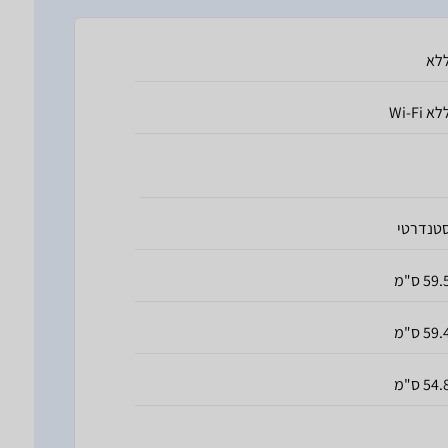
לא
לא Wi-Fi
טנדרטי
59. ס"מ
59. ס"מ
54. ס"מ