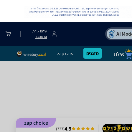
שלום אורח,
התחבר
מזגנים
zap cars
zap choice
4.9
)
327
(