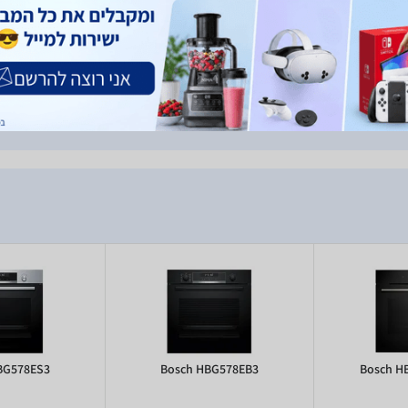
נפח גדול: 71 ליטר טווח טמפרטורה:50C-275C תצוגת LED EcoClean Direct -דופן
אחורית בגב בתא שסופחת ומפרקת שומנים טורבו 3D-לתוצאות מושלמות גם ב3-
ים בו זמנית. תא אפייה בציפוי אמייל עמיד במיוחד לניקוי קל דלת פנימית
כית מלאה בקרת התחממות נעילה בטיחותית
BG578ES3
Bosch HBG578EB3
Bosch H