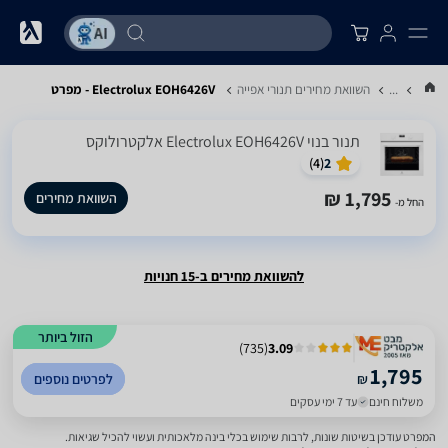
...
השוואת מחירים תנורי אפייה
Electrolux EOH6426V - מפרט
‏תנור בנוי Electrolux EOH6426V אלקטרולוקס
)
4
(
2
1,795 ₪
השוואת מחירים
החל מ-
להשוואת מחירים ב-15 חנויות
הזול ביותר
)
735
(
3.09
1,795
₪
לפרטים נוספים
משלוח חינם
עד 7 ימי עסקים
המפרט עודכן בשיטות שונות, לרבות שימוש בכלי בינה מלאכותית ועשוי להכיל שגיאות.