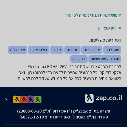
חיפוש חנויות תנורי אפייה לפי עיר
ארכיון מוצרים
קטגוריות משלימות
אופי לחם
מדיחי כלים
מקררים
כיריים
קולטי אדים
מיקרוגלים
תבניות אפיה וחימום
כלי אוכל
לפניכם מפרט טכני של ‏תנור בנוי Electrolux EOH6426V
אלקטרולוקס. כל הנתונים שחייבים לדעת כדי לבחור נכון! זאפ
השוואת מחירים מציגים לכם את כל המידע שעוזר לכם להשוות.
פשרה בת"צ אבנצ'יק נ' זאפ גרופ (ת"צ 23008-08-20)
פשרה בת"צ כהנים נ' זאפ גרופ (ת"צ 60371-12-19)