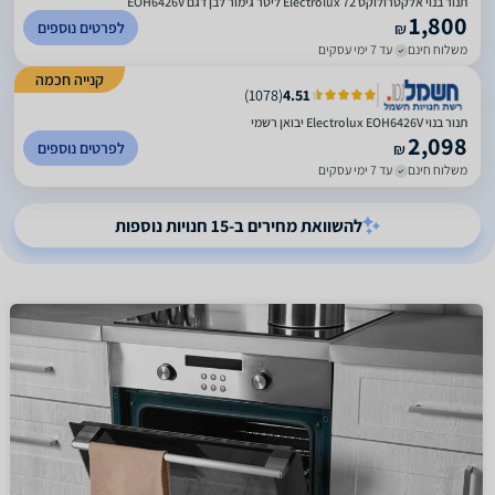
תנור בנוי אלקטרולוקס Electrolux 72 ליטר גימור לבן דגם EOH6426V
1,800
לפרטים נוספים
₪
משלוח חינם
עד 7 ימי עסקים
קנייה חכמה
)
1078
(
4.51
תנור בנוי Electrolux EOH6426V יבואן רשמי
2,098
לפרטים נוספים
₪
משלוח חינם
עד 7 ימי עסקים
להשוואת מחירים ב-15 חנויות נוספות