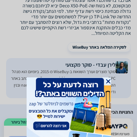
אם כבר ברשותכם ראוטר עוצמתי עם טווח קליטה שעונה על
מבוקשכם, לא בטוח שה-Deco X50-PoE יביא לביתכם בשורה
גדולה מבחינת כיסוי רשת עדיף יותר. למי הנתב/נקודת גישה
החדשה של TP-Link כן יועיל? למשתמשים עם יותר מדי
"נקודות מתות" ברחבי בית גדול, שלא רוצים להסתבך עם יותר
מדי כבלים והתקנת אינספור אביזרי רשת היקפיים שישיגו לכם
את הקליטה המיוחל...
לסקירה המלאה באתר WiseBuy
לירן עבדי - סוקר מקצועי
סוקר מוצרים ועורך השוואות ב-WiseBuy מ-2015. ביומיום הוא מנהל
PPC וכותב תוכן בסוכנות הדיגיטל "ליפקו דיגיטל". בעברו כתב באתר
הטכנולוגיה GSMIsrael וכן הועסק ככתב חיצוני עבור nana10 ובנין
ודיור.
החנויות הכי זולות
הזול ביותר
)
338
(
4.87
מערכת MESH ‏ Deco X50 PoE AX3000 3-Pack TP-Link