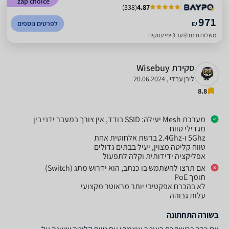
zap choice
)
338
(
4.87
971
₪
לפרטים נוספים
משלוח חינם
עד 3 ימי עסקים
סקירת Wisebuy
לירן עבדי , 20.06.2024
8.8
מערכת Mesh יעילה: SSID בודד, אין צורך במעבר ידני בין
מגדילי טווח
5Ghz ו-2.4Ghz ברשת אלחוטית אחת
טווח קליטה מצוין, יעיל בבתים גדולים
אפליקציה ידידותית וקלה לתפעול
אם תרצו להשתמש בו כנתב, הוא ידרוש מתג (Switch)
תומך PoE
לא בהכרח אפקטיבי יותר מראוטר מקצועי
עלות גבוהה
בשורה התחתונה