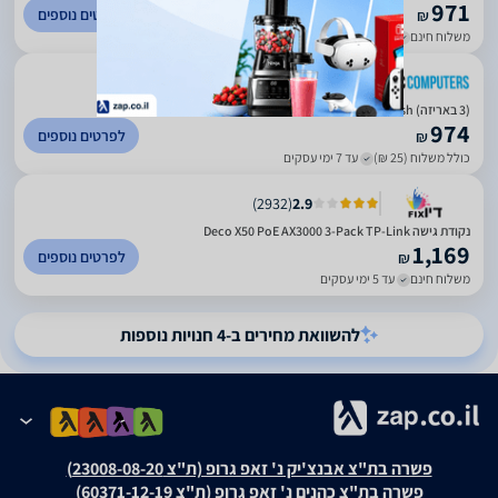
971
לפרטים נוספים
₪
משלוח חינם
עד 3 ימי עסקים
)
54
(
4.33
(3 באריזה) Deco X50-PoE AX3000 Mesh מבית TP-LINK
974
לפרטים נוספים
₪
כולל משלוח (25 ₪)
עד 7 ימי עסקים
)
2932
(
2.9
‏נקודת גישה Deco X50 PoE AX3000 3-Pack TP-Link
1,169
לפרטים נוספים
₪
משלוח חינם
עד 5 ימי עסקים
להשוואת מחירים ב-4 חנויות נוספות
פשרה בת"צ אבנצ'יק נ' זאפ גרופ (ת"צ 23008-08-20)
פשרה בת"צ כהנים נ' זאפ גרופ (ת"צ 60371-12-19)