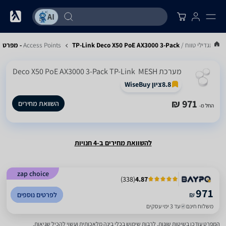
גדילי טווח / Access Points
TP-Link Deco X50 PoE AX3000 3-Pack - מפרט
מערכת MESH ‏ Deco X50 PoE AX3000 3-Pack TP-Link
8.8
ציון WiseBuy
971 ₪
השוואת מחירים
החל מ-
להשוואת מחירים ב-4 חנויות
zap choice
)
338
(
4.87
971
₪
לפרטים נוספים
משלוח חינם
עד 3 ימי עסקים
המפרט עודכן בשיטות שונות, לרבות שימוש בכלי בינה מלאכותית ועשוי להכיל שגיאות.