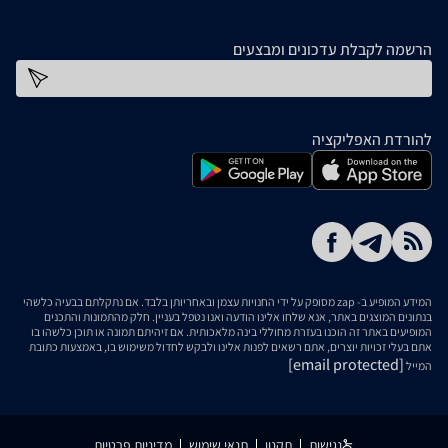
הרשמה לקבלת עדכונים ומבצעים
כתובת דוא''ל
להורדת האפליקציה
המידע המופיע ב- zap מסופק על ידי החנויות עצמן ובאחריותן בלבד. אם נתקלתם בבעיה כלשהי
בנתונים המוצגים באתר, אנא שלחו אלינו הודעה ואנו נטפל בעניין. חלק מהתמונות והתכנים
המופיעים באתר זה הוכנו בעזרת מחוללי בינה מלאכותית. אם זיהיתם תמונה או תוכן כלשהו בו
אתם בעלי זכויות יוצרים, אתם רשאים לפנות אלינו ולבקש לחדול משימוש בו, באמצעות כתובת
[email protected]
המייל
נגישות
תקנון
תנאי שימוש
מדיניות פרטיות