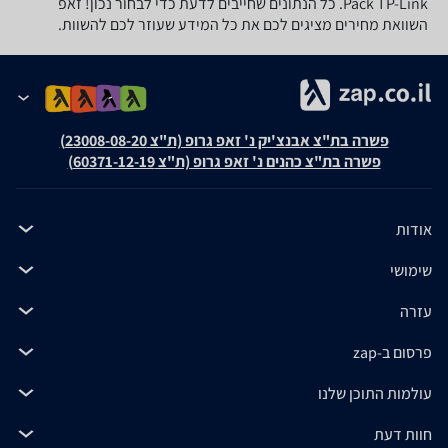
Pack TP-Link. כל הנתונים שחייבים לדעת כדי לבחור נכון! זאפ
השוואת מחירים מציגים לכם את כל המידע שעוזר לכם להשוות.
פשרה בת"צ אבנצ'יק נ' זאפ גרופ (ת"צ 23008-08-20)
פשרה בת"צ כהנים נ' זאפ גרופ (ת"צ 60371-12-19)
אודות
שימושי
עזרה
פרסום ב-zap
עולמות התוכן שלנו
חוות דעת