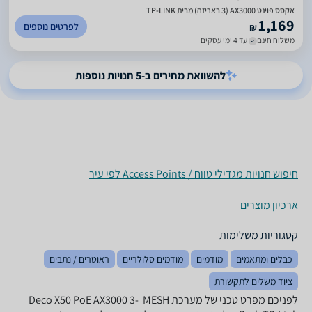
אקסס פוינט AX3000 (3 באריזה) מבית TP-LINK
1,169
לפרטים נוספים
₪
משלוח חינם
עד 4 ימי עסקים
להשוואת מחירים ב-5 חנויות נוספות
חיפוש חנויות מגדילי טווח / Access Points לפי עיר
ארכיון מוצרים
קטגוריות משלימות
כבלים ומתאמים
מודמים
מודמים סלולריים
ראוטרים / נתבים
ציוד משלים לתקשורת
לפניכם מפרט טכני של מערכת MESH ‏ Deco X50 PoE AX3000 3-