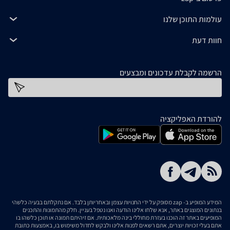
עולמות התוכן שלנו
חוות דעת
הרשמה לקבלת עדכונים ומבצעים
כתובת דוא''ל
להורדת האפליקציה
המידע המופיע ב- zap מסופק על ידי החנויות עצמן ובאחריותן בלבד. אם נתקלתם בבעיה כלשהי
בנתונים המוצגים באתר, אנא שלחו אלינו הודעה ואנו נטפל בעניין. חלק מהתמונות והתכנים
המופיעים באתר זה הוכנו בעזרת מחוללי בינה מלאכותית. אם זיהיתם תמונה או תוכן כלשהו בו
אתם בעלי זכויות יוצרים, אתם רשאים לפנות אלינו ולבקש לחדול משימוש בו, באמצעות כתובת