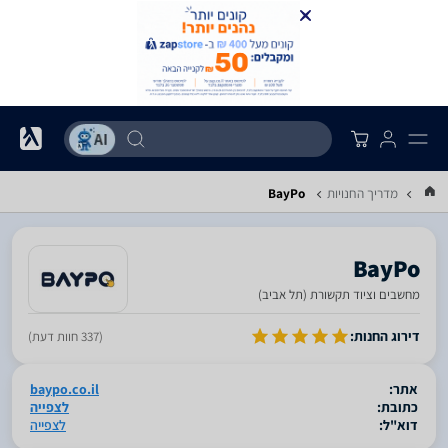
מדריך החנויות
BayPo
BayPo
מחשבים וציוד תקשורת (תל אביב)
סגור
דירוג החנות:
(337 חוות דעת)
אתר:
baypo.co.il
כתובת:
לצפייה
דוא"ל:
לצפייה