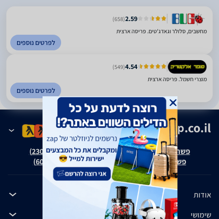
2.59
(658)
מחשבים, סלולר וגאדג'טים. פריסה ארצית
לפרטים נוספים
4.54
(549)
מוצרי חשמל. פריסה ארצית
לפרטים נוספים
פשרה בת"צ אבנצ'יק נ' זאפ גרופ (ת"צ 23008-08-20)
פשרה בת"צ כהנים נ' זאפ גרופ (ת"צ 60371-12-19)
אודות
שימושי