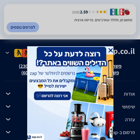
2.59
(658)
מחשבים, סלולר וגאדג'טים. פריסה ארצית
לפרטים נוספים
פשרה בת"צ אבנצ'יק נ' זאפ גרופ (ת"צ 23008-08-20)
פשרה בת"צ כהנים נ' זאפ גרופ (ת"צ 60371-12-19)
אודות
שימושי
עזרה
פרסום ב-zap