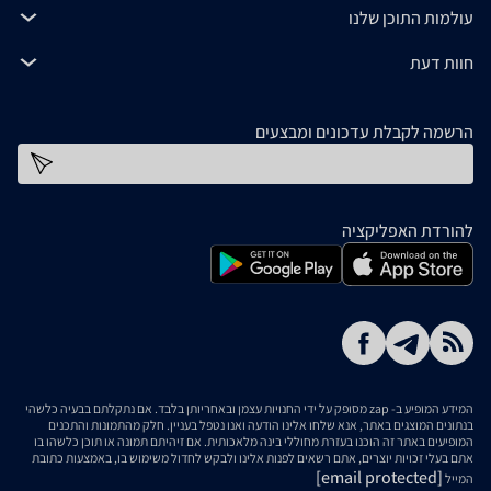
עולמות התוכן שלנו
חוות דעת
הרשמה לקבלת עדכונים ומבצעים
כתובת דוא''ל
להורדת האפליקציה
המידע המופיע ב- zap מסופק על ידי החנויות עצמן ובאחריותן בלבד. אם נתקלתם בבעיה כלשהי
בנתונים המוצגים באתר, אנא שלחו אלינו הודעה ואנו נטפל בעניין. חלק מהתמונות והתכנים
המופיעים באתר זה הוכנו בעזרת מחוללי בינה מלאכותית. אם זיהיתם תמונה או תוכן כלשהו בו
אתם בעלי זכויות יוצרים, אתם רשאים לפנות אלינו ולבקש לחדול משימוש בו, באמצעות כתובת
[email protected]
המייל