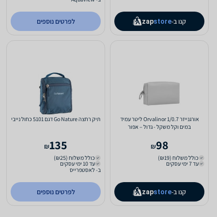
קנו ב-
לפרטים נוספים
zap
store
אורגנייזר Orvalinor 1/0.7 ליטר עמיד
תיק רחצה Go Nature דגם 5101 כחול נייבי
במים וקל משקל - גדול – אפור
135
98
₪
₪
כולל משלוח (₪19)
כולל משלוח (₪25)
עד 7 ימי עסקים
עד 10 ימי עסקים
ב- לאסטפרייס
קנו ב-
לפרטים נוספים
zap
store