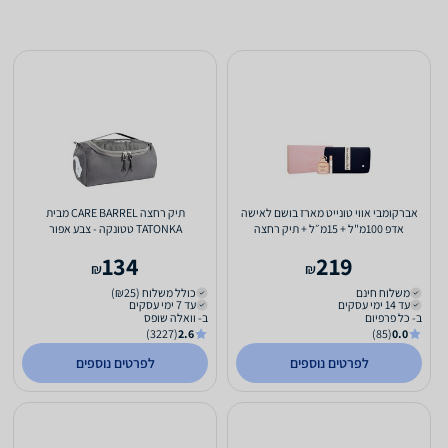
אברקומבי אווי טונייט מארז בושם לאישה
תיק רחצה CARE BARREL מבית
אדפ 100מ"ל + 15מ״ל + תיק רחצה
TATONKA טטונקה - צבע אפור
ABERCROMBIE FITCH AWAY...
134
219
₪
₪
משלוח חינם
כולל משלוח (₪25)
עד 14 ימי עסקים
עד 7 ימי עסקים
ב- כל פרפיום
ב- וואלה שופס
(3227)
2.6
(85)
0.0
לפרטים נוספים
לפרטים נוספים