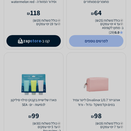
מחומרים ממוחזרים
וסידור המזוודה - watermelon red
118
64
₪
₪
כולל משלוח (₪25)
כולל משלוח (₪19)
עד 4 ימי עסקים
עד 19 ימי עסקים
ב- מחוץ לקופסא
(29)
0.0
לפרטים נוספים
קנו ב-
zap
store
אורגנייזר Orvalinor 1/0.7 ליטר עמיד
מארז שלישיית בקבוקי מילוי סיליקון
במים וקל משקל - גדול – ורוד
לנסיעות - ים - SEA
99
98
₪
₪
כולל משלוח (₪19)
כולל משלוח (₪30)
עד 7 ימי עסקים
עד 5 ימי עסקים
ב- Aquaview