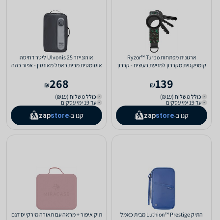
ארגונית מפתחות Ryzor™ Turbo
אורגנייזר Ulvonis 25 ליטר דחיסה
קומפקטית מקרבון למניעת רעשים - קרבון
אוטומטית מבית כאמל מאונטין - אפור כהה
ירוק
268
139
₪
₪
כולל משלוח (₪19)
כולל משלוח (₪19)
עד 19 ימי עסקים
עד 19 ימי עסקים
קנו ב-
קנו ב-
zap
store
zap
store
התיק Luthion™ Prestige מבית כאמל
תיק איפור + מראה עם תאורה מירקייס דגם