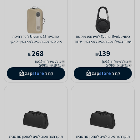
כיסוי Zyphor Evolve לאיירטאג מוקשח
אורגנייזר Ulvonis 25 ליטר דחיסה
ועמיד בנפילות מבית כאמל מאונטין - שחור
אוטומטית מבית כאמל מאונטין - קאקי
268
139
₪
₪
כולל משלוח (₪19)
כולל משלוח (₪19)
עד 19 ימי עסקים
עד 19 ימי עסקים
קנו ב-
קנו ב-
zap
store
zap
store
תיק רחצה אטום למים לאחסון נוח מבית
תיק רחצה אטום למים לאחסון נוח מבית