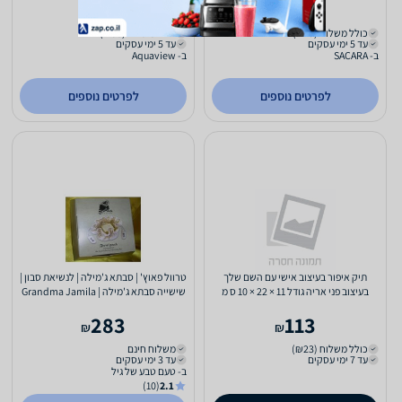
56
39
₪
₪
כולל משלוח (₪19)
כולל משלוח (₪30)
עד 5 ימי עסקים
עד 5 ימי עסקים
ב- SACARA
ב- Aquaview
לפרטים נוספים
לפרטים נוספים
תיק איפור בעיצוב אישי עם השם שלך
טרוול פאוץ' | סבתא ג'מילה | לנשיאת סבון |
בעיצוב פני אריה גודל 11 × 22 × 10 ס מ
שישייה סבתא ג'מילה | Grandma Jamila
283
113
₪
₪
כולל משלוח (₪23)
משלוח חינם
עד 7 ימי עסקים
עד 3 ימי עסקים
ב- טעם טבע של גיל
(10)
2.1