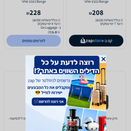
Bange בצבע שחור
Bange בצבע שחור
228
208
₪
₪
כולל משלוח (₪19)
כולל משלוח (₪39)
עד 7 ימי עסקים
עד 4 ימי עסקים
ב- Go Luggage
(9)
1.0
קנו ב-
לפרטים נוספים
zap
store
תיק איפור שחור מקצועי SACARA
בקבוק מילוי מסיליקון 100 מ ל לנסיעות -
צהוב זוהר