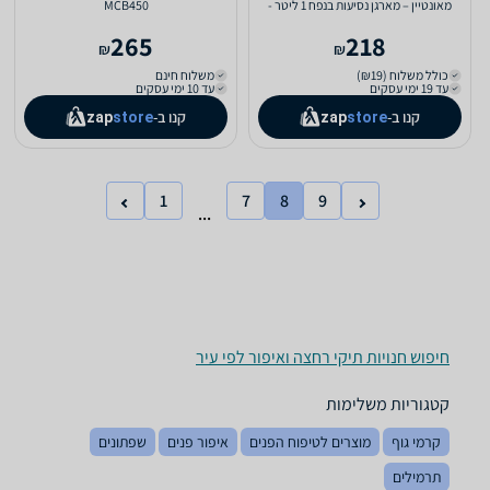
מאונטיין – מארגן נסיעות בנפח 1 ליטר -
MCB450
כחול
265
218
₪
₪
כולל משלוח (₪19)
משלוח חינם
עד 19 ימי עסקים
עד 10 ימי עסקים
קנו ב-
קנו ב-
zap
store
zap
store
1
7
8
9
...
חיפוש חנויות תיקי רחצה ואיפור לפי עיר
קטגוריות משלימות
קרמי גוף
מוצרים לטיפוח הפנים
איפור פנים
שפתונים
תרמילים