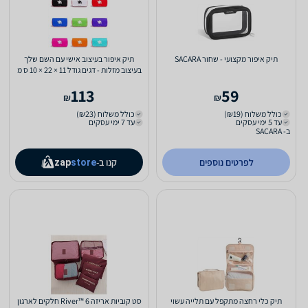
תיק איפור מקצועי - שחור SACARA
תיק איפור בעיצוב אישי עם השם שלך
בעיצוב מזלות - דגים גודל 11 × 22 × 10 ס מ
113
59
₪
₪
כולל משלוח (₪19)
כולל משלוח (₪23)
עד 5 ימי עסקים
עד 7 ימי עסקים
ב- SACARA
לפרטים נוספים
קנו ב-
zap
store
תיק כלי רחצה מתקפל עם תלייה עשוי
סט קוביות אריזה River™ 6 חלקים לארגון