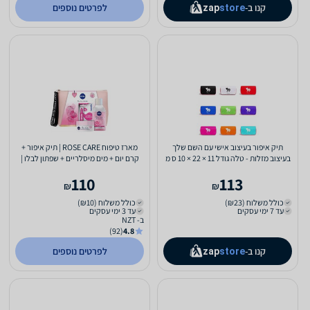
קנו ב-
לפרטים נוספים
zap
store
תיק איפור בעיצוב אישי עם השם שלך
מארז טיפוח ROSE CARE | תיק איפור +
בעיצוב מזלות - טלה גודל 11 × 22 × 10 ס מ
קרם יום + מים מיסלריים + שפתון לבלו |
ניוואה | NIVEA
110
113
₪
₪
כולל משלוח (₪23)
כולל משלוח (₪10)
עד 7 ימי עסקים
עד 3 ימי עסקים
ב- NZT
(92)
4.8
קנו ב-
לפרטים נוספים
zap
store