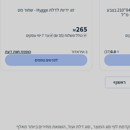
דלת הזזה מתקפלת הרמוניקה 84*210 בצבע
זוג ידיות לדלת Hygge - שחור מט
265
₪
כולל משלוח (35 ₪)
עד 7 ימי עסקים
0.0
(37)
ב-טיראדור
הוספת חוות דעת
לפרטים נוספים
ראשון
 סינון מתקדמת לפי סוג המוצר , סוג דלת ועוד, השוואת מחירים ביותר מאלף