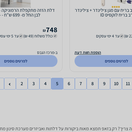
בריח עם מגן צילינדר + צילינדר
ב בריח לוקסיס ID
לבן החל מ- 699 ש"ח - - מ"ל
748
₪
עד 4 ימי עסקים
כולל משלוח (49 ₪)
עד 5 ימי עסקים
הוספת חוות דעת
ב-מרכז הגבס
לפרטים נוספים
לפרטים נוספים
2
3
4
5
6
7
8
9
10
11
צוא את הדלת ואביזר שאתה צריך? רק בזאפ תמצא מאות ביקורות על דלתות ואביזרים מערכת