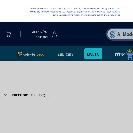
שלום אורח,
התחבר
מזגנים
zap cars
מיין לפי:
פופולריות