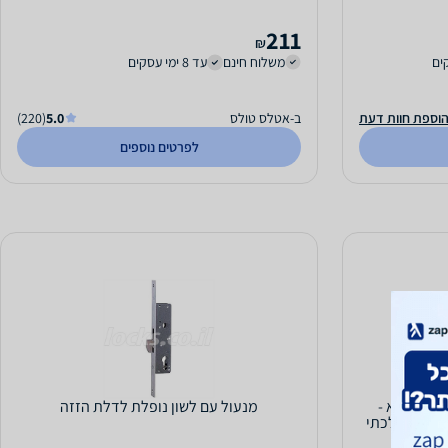
211
₪
משלוח חינם
עד 8 ימי עסקים
וספת חוות דעת
ב-אטלס טולס
5.0
(220)
לפרטים נוספים
מנעול חכם SMART דגם L700 ניקל מלא -
מנעול עם לשון נופלת לדלת הזזה
ישור הלכתי