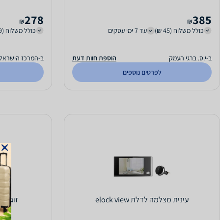
278
385
₪
₪
כולל משלוח (45 ₪)
עד 7 ימי עסקים
כולל משלוח (39 ₪)
ב-י.ס. ברגי העמק
הוספת חוות דעת
ב-המרכז הישראלי 
לפרטים נוספים
עינית מצלמה לדלת elock view
זוג ידיות לד