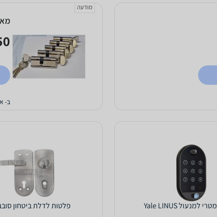
מודעה
מארז 10 יחידות צילי
0 ₪
ב- א.
י למנעול Yale LINUS
פלטות לדלת ביטחון סובב