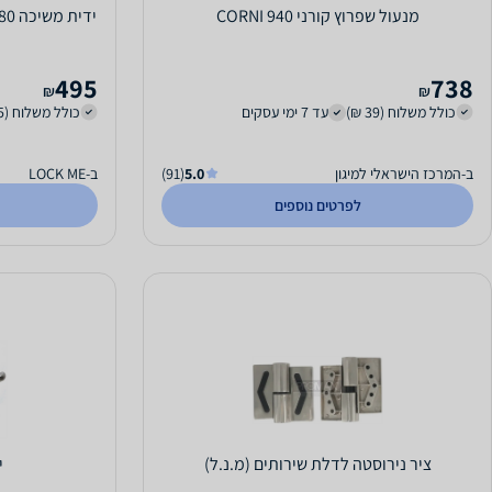
מנעול שפרוץ קורני 940 CORNI
495
738
₪
₪
כולל משלוח (39 ₪)
עד 7 ימי עסקים
כולל משלוח (45 ₪)
ב-המרכז הישראלי למיגון
5.0
(91)
ב-LOCK ME
לפרטים נוספים
ציר נירוסטה לדלת שירותים (מ.נ.ל)
י