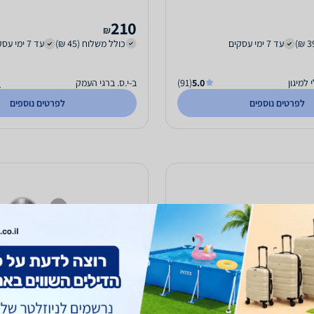
210
₪
עד 7 ימי עסקים
כולל משלוח (45 ₪)
עד 7 ימי עסקים
למיגון
5.0
(91)
ב-י.ס. ברגי העמק
ה
לפרטים נוספים
לפרטים נוספים
לת Vortex - גרפיט
שליטה חכמה אבטחה מתקדמת וא
לשבת וחג