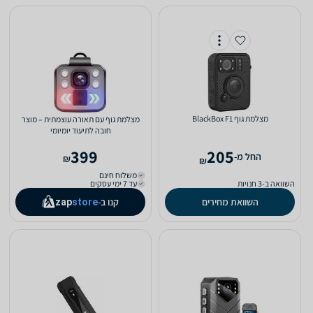
‏מצלמת גוף BlackBox F1
מצלמת גוף עם תאורה עוצמתית – מוצר
חובה לתיעוד יומיומי
399
205
‫החל מ-
₪
₪
משלוח חינם
השוואה ב-3 חנויות
עד 7 ימי עסקים
השוואת מחירים
קנו ב-
zap
store