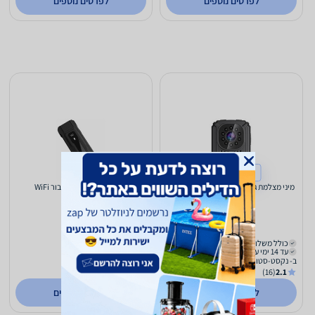
לפרטים נוספים
לפרטים נוספים
קנייה מחו"ל
מיני מצלמת גוף כולל חיישן תנועה באיכות
מצלמת גוף מיני עם חיבור WiFi
FULL HD
298
209
₪
₪
כולל משלוח (₪10)
משלוח חינם
עד 14 ימי עסקים
עד 7 ימי עסקים
ב- נקסט-סטוק
ב- קאמרה פלוס
(59)
5.0
(16)
2.1
לפרטים נוספים
לפרטים נוספים