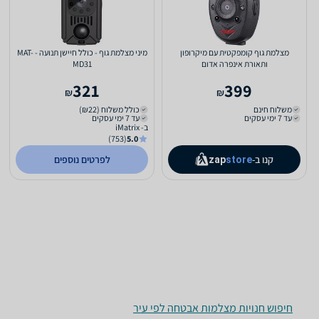
מצלמת גוף קומפקטית עם מיקרופון
מיני מצלמת גוף - כולל חיישן תנועה - MAT-
ותאורת אינפרה אדום
MD31
321
399
₪
₪
משלוח חינם
כולל משלוח (₪22)
עד 7 ימי עסקים
עד 7 ימי עסקים
ב- iMatrix
(753)
5.0
קנו ב-
לפרטים נוספים
zap
store
חיפוש חנויות מצלמות אבטחה לפי עיר