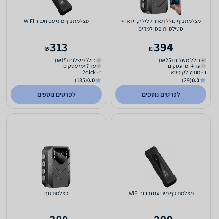
מצלמת גוף כולל תאורת לילה, וידאו +
מצלמת גוף מיני עם חיבור WiFi
סטילס ותופסן למדים
313
394
₪
₪
כולל משלוח (₪25)
כולל משלוח (₪15)
עד 4 ימי עסקים
עד 7 ימי עסקים
ב- מחוץ לקופסא
ב- 2click
(135)
0.0
(29)
0.0
לפרטים נוספים
לפרטים נוספים
מצלמת גוף מיני עם חיבור WiFi
מצלמת גוף
289
299