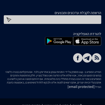
הרשמה לקבלת עדכונים ומבצעים
כתובת דוא''ל
להורדת האפליקציה
המידע המופיע ב- zap מסופק על ידי החנויות עצמן ובאחריותן בלבד. אם נתקלתם בבעיה כלשהי
בנתונים המוצגים באתר, אנא שלחו אלינו הודעה ואנו נטפל בעניין. חלק מהתמונות והתכנים
המופיעים באתר זה הוכנו בעזרת מחוללי בינה מלאכותית. אם זיהיתם תמונה או תוכן כלשהו בו
אתם בעלי זכויות יוצרים, אתם רשאים לפנות אלינו ולבקש לחדול משימוש בו, באמצעות כתובת
[email protected]
המייל