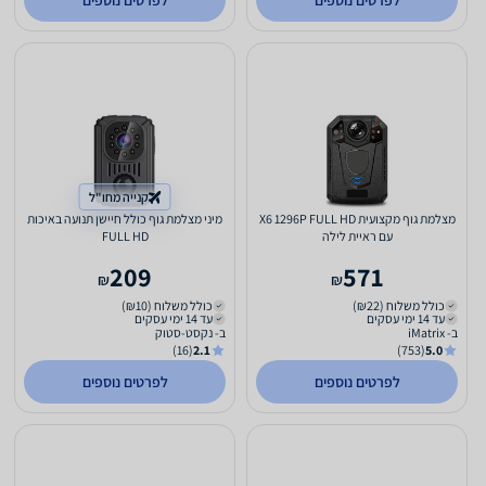
לפרטים נוספים
לפרטים נוספים
קנייה מחו"ל
מצלמת גוף מקצועית X6 1296P FULL HD
מיני מצלמת גוף כולל חיישן תנועה באיכות
עם ראיית לילה
FULL HD
209
571
₪
₪
כולל משלוח (₪22)
כולל משלוח (₪10)
עד 14 ימי עסקים
עד 14 ימי עסקים
ב- iMatrix
ב- נקסט-סטוק
(16)
2.1
(753)
5.0
לפרטים נוספים
לפרטים נוספים