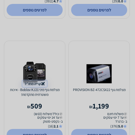
(3911)
4.7
(29)
0.0
לפרטים נוספים
לפרטים נוספים
קנייה מחו"ל
מצלמת גוף PROVISION BZ-472CSX22
מצלמת גוף מיני Boblov KJ21 - איכות
משטרתית מתקדמת!
509
1,199
₪
₪
משלוח חינם
כולל משלוח (₪10)
עד 7 ימי עסקים
עד 14 ימי עסקים
ב- ברנרד
ב- נקסט-סטוק
(16)
2.1
(376)
5.0