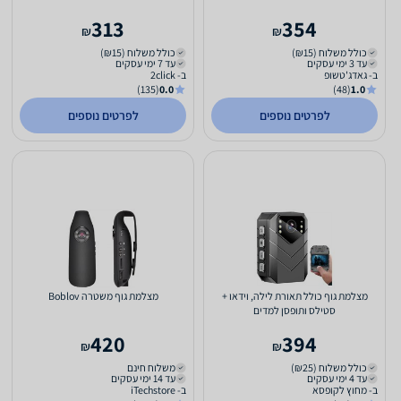
313
354
₪
₪
כולל משלוח (₪15)
כולל משלוח (₪15)
עד 3 ימי עסקים
עד 7 ימי עסקים
ב- גאדג'טשופ
ב- 2click
(135)
0.0
(48)
1.0
לפרטים נוספים
לפרטים נוספים
מצלמת גוף כולל תאורת לילה, וידאו +
מצלמת גוף משטרה Boblov
סטילס ותופסן למדים
420
394
₪
₪
כולל משלוח (₪25)
משלוח חינם
עד 4 ימי עסקים
עד 14 ימי עסקים
ב- מחוץ לקופסא
ב- iTechstore