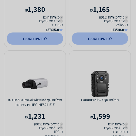
1,380
1,165
₪
₪
כולל משלוח (₪15)
משלוח חינם
עד 7 ימי עסקים
עד 7 ימי עסקים
ב- 2click
ב- ברנרד
(376)
5.0
(135)
0.0
לפרטים נוספים
לפרטים נוספים
מצלמת גוף CammPro i827
מצלמת גוף Dahua Pro-Ai WizMind דגם
IPC-HF5241E-E בצבע מתכת
1,231
1,599
₪
₪
משלוח חינם
כולל משלוח (₪19)
עד 4 ימי עסקים
עד 5 ימי עסקים
ב- פוטו נגבה
ב- 1PC