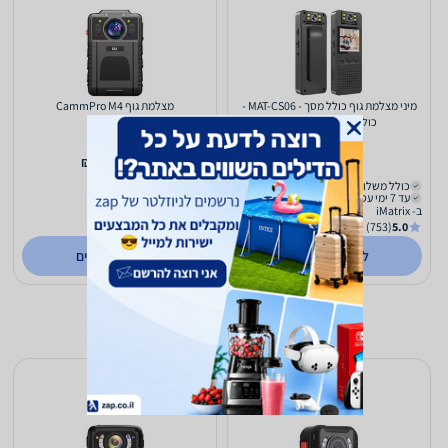
מיני מצלמת גוף כולל מסך - MAT-CS06 -
מצלמת גוף CammPro M4
כולל WIFI HOTSPOT
1,290
351
₪
₪
כולל משלוח (₪22)
כולל משלוח (₪15)
עד 7 ימי עסקים
עד 7 ימי עסקים
ב- iMatrix
ב- 2click
(135)
0.0
(753)
5.0
לפרטים נוספים
לפרטים נוספים