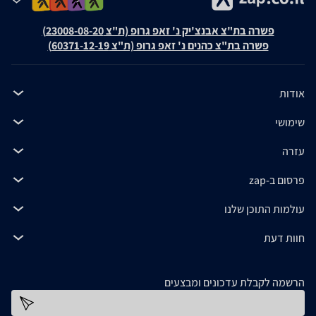
פשרה בת"צ אבנצ'יק נ' זאפ גרופ (ת"צ 23008-08-20)
פשרה בת"צ כהנים נ' זאפ גרופ (ת"צ 60371-12-19)
אודות
שימושי
עזרה
פרסום ב-zap
עולמות התוכן שלנו
חוות דעת
הרשמה לקבלת עדכונים ומבצעים
כתובת דוא''ל