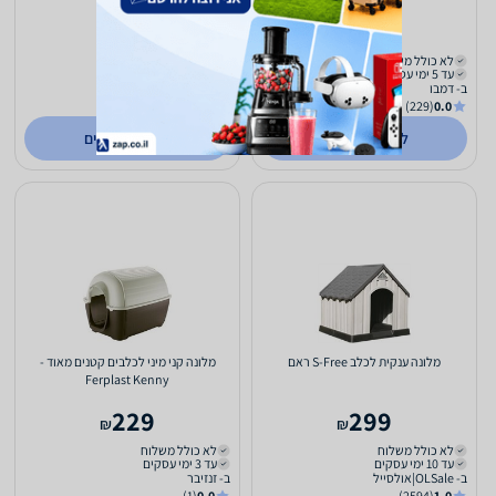
229
290
₪
₪
לא כולל משלוח
לא כולל משלוח
עד 5 ימי עסקים
עד 3 ימי עסקים
ב- דמבו
ב- all4pet
(848)
1.0
(229)
0.0
לפרטים נוספים
לפרטים נוספים
מלונה ענקית לכלב S-Free ראם
מלונה קני מיני לכלבים קטנים מאוד -
Ferplast Kenny
229
299
₪
₪
לא כולל משלוח
לא כולל משלוח
עד 10 ימי עסקים
עד 3 ימי עסקים
ב- OLSale|אולסייל
ב- זנזיבר
(1)
0.0
(2594)
1.0