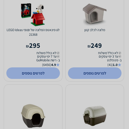
מלונה לכלב קטן
לגו פינאטס המלונה של סנופי LEGO Ideas
21368
295
249
₪
₪
לא כולל משלוח
לא כולל משלוח
עד 3 ימי עסקים
עד 7 ימי עסקים
ב- פט פלנט
ב- רשת GoMobile
(6456)
4.9
(41)
1.0
לפרטים נוספים
לפרטים נוספים