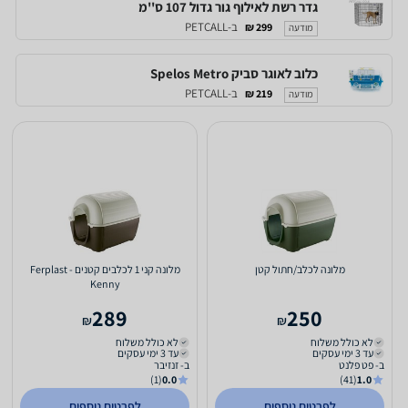
גדר רשת לאילוף גור גדול 107 ס''מ
ב-PETCALL
299 ₪
מודעה
כלוב לאוגר סביק Spelos Metro
ב-PETCALL
219 ₪
מודעה
מלונה לכלב/חתול קטן
מלונה קני 1 לכלבים קטנים - Ferplast
Kenny
289
250
₪
₪
לא כולל משלוח
לא כולל משלוח
עד 3 ימי עסקים
עד 3 ימי עסקים
ב- פט פלנט
ב- זנזיבר
(1)
0.0
(41)
1.0
לפרטים נוספים
לפרטים נוספים