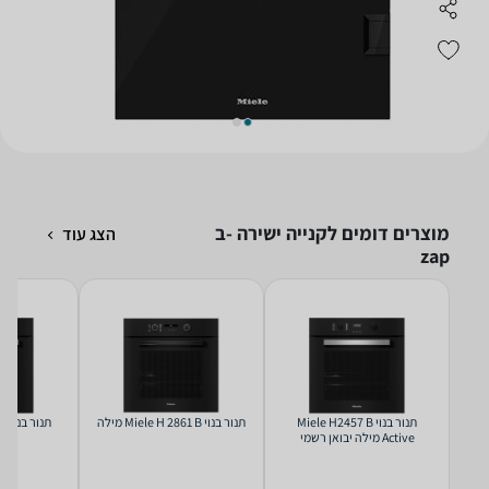
מוצרים דומים לקנייה ישירה -ב
הצג עוד
zap
‏תנור בנוי Miele H2457 B
‏תנור בנוי Miele H 2861 B מילה
תנו
Active מילה יבואן רשמי
יבו