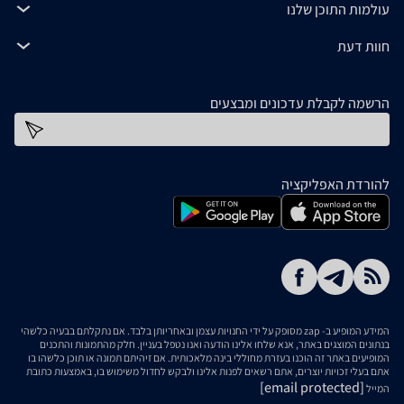
עולמות התוכן שלנו
חוות דעת
הרשמה לקבלת עדכונים ומבצעים
כתובת דוא''ל
להורדת האפליקציה
המידע המופיע ב- zap מסופק על ידי החנויות עצמן ובאחריותן בלבד. אם נתקלתם בבעיה כלשהי
בנתונים המוצגים באתר, אנא שלחו אלינו הודעה ואנו נטפל בעניין. חלק מהתמונות והתכנים
המופיעים באתר זה הוכנו בעזרת מחוללי בינה מלאכותית. אם זיהיתם תמונה או תוכן כלשהו בו
אתם בעלי זכויות יוצרים, אתם רשאים לפנות אלינו ולבקש לחדול משימוש בו, באמצעות כתובת
[email protected]
המייל