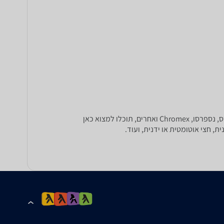
הכינו לאורחים אספרסו, באמצעות מכונת קפה חדשה. בקטגוריה זו ניתן להשוות מחירים למגוון מכונות של דלונגי, קרופס, מורפי ריצ'רדס, נספרסו, Chromex ואחרים, תוכלו למצוא כאן
 חצי אוטומטית או ידנית, ועוד.