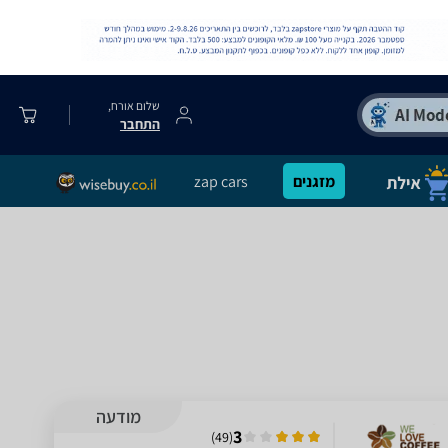
שלום אורח,
התחבר
מזגנים
zap cars
מודעה
3
)
49
(