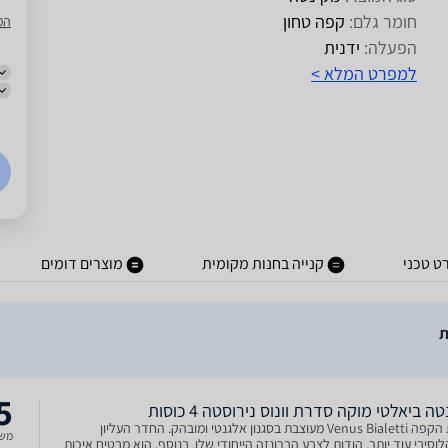
חומר גלם:
קפה טחון
המ
הפעלה:
ידנית
למפרט המלא >
ט טכני
קנייה בחנות מקומית
מוצרים דומים
5
ה ביאלטי מוקה סדרת וונוס נירוסטה 4 כוסות
‏מכונת הקפה Bialetti ‏‏Venus‏‏ מעוצבת בסגנון אלגנטי ומובהק. החדר העליון
משל
סיבי עוד יותר, הודות לצבע הברונזה הייחודי שלו. בנוסף, הוא מבטיח איכות