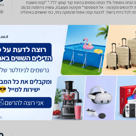
*רוצים הנחה נוספת? 7% הנחה נוספים בהזנת קוד קופון: 777.* *קפה משובח
כולל
בהנחה לרוכשים מקינטה - אל תפספסו!* מקינטה מעוצבת, עשויה נירוסטה 18/10
ה לכל כירת בישול. להכנת קפה אספרסו/מוקה ביתי, כפי ששותים באיטליה
ורותידית אחיזה מבודדת חום.את המקינטה הזו
1
יאלטי וונוס 4 Bialetti Venus
Venus מקינטה מעוצבת, עשויה נירוסטה 18/10 מתאימה לכל כירת בישול. להכנת
כולל
ספרסו/מוקה ביתי, כפי ששותים באיטליה מזה דורות ידית אחיזה מבודדת
ת המקינטה הזו ניתן לשטוף גם במדיח כלים.
1
Bialetti V
כולל
6
Bial ל-4 כוסות
venus 4 cups מבצע על מקינטות Bialetti ברכישת כל מקינטה של Bialetti
כולל
המשתתפת במבצע, תקבלו במתנה: 2 חבילות קפה טחון Bialetti Perfetto Moka
במשקל 250 גרם כל אחת - לבחירה מתוך 8 תערובות שונות. תנאי המבצע: המבצע
 עד גמר המלאי | הבחירה בהתאם למלאי הזמין |
0