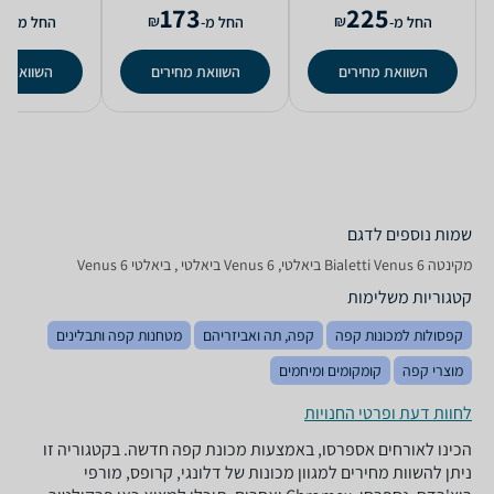
8
173
225
₪
₪
החל מ-
החל מ-
החל מ-
השוואת מחירים
השוואת מחירים
השוואת מ
שמות נוספים לדגם
‏מקינטה Bialetti Venus 6 ביאלטי, Venus 6 ביאלטי , ביאלטי Venus 6
קטגוריות משלימות
קפסולות למכונות קפה
קפה, תה ואביזריהם
מטחנות קפה ותבלינים
מוצרי קפה
קומקומים ומיחמים
לחוות דעת ופרטי החנויות
הכינו לאורחים אספרסו, באמצעות מכונת קפה חדשה. בקטגוריה זו
ניתן להשוות מחירים למגוון מכונות של דלונגי, קרופס, מורפי