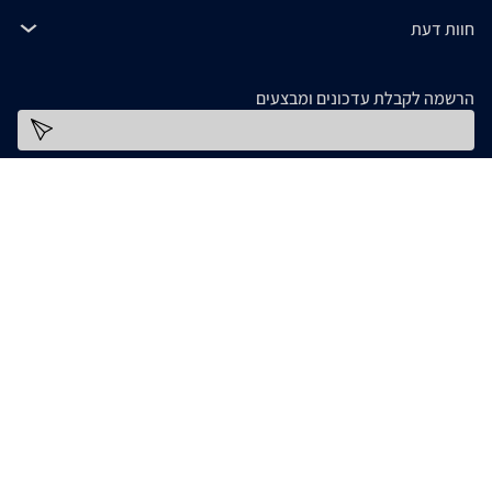
חוות דעת
הרשמה לקבלת עדכונים ומבצעים
כתובת דוא''ל
להורדת האפליקציה
המידע המופיע ב- zap מסופק על ידי החנויות עצמן ובאחריותן בלבד. אם נתקלתם בבעיה כלשהי
בנתונים המוצגים באתר, אנא שלחו אלינו הודעה ואנו נטפל בעניין. חלק מהתמונות והתכנים
המופיעים באתר זה הוכנו בעזרת מחוללי בינה מלאכותית. אם זיהיתם תמונה או תוכן כלשהו בו
אתם בעלי זכויות יוצרים, אתם רשאים לפנות אלינו ולבקש לחדול משימוש בו, באמצעות כתובת
[email protected]
המייל