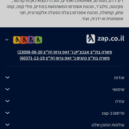
ריצ'רדס, נספרסו, Chromex ואחרים, תוכלו למצוא כאן פרקולטור,
מקינטה, פלנג'ר, מכונת אספרסו המשתמשת בפודים, פולי קפה, קפה
טחון, קפסולה, מכונת אספרסו בעלת הפעלה אלקטרונית, חצי
אוטומטית או ידנית, ועוד.
פשרה בת"צ אבנצ'יק נ' זאפ גרופ (ת"צ 23008-08-20)
פשרה בת"צ כהנים נ' זאפ גרופ (ת"צ 60371-12-19)
אודות
שימושי
עזרה
פרסום ב-zap
עולמות התוכן שלנו