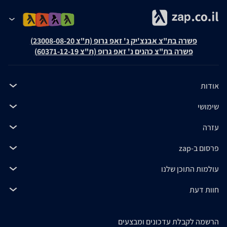
פשרה בת"צ אבנצ'יק נ' זאפ גרופ (ת"צ 23008-08-20)
פשרה בת"צ כהנים נ' זאפ גרופ (ת"צ 60371-12-19)
אודות
שימושי
עזרה
פרסום ב-zap
עולמות התוכן שלנו
חוות דעת
הרשמה לקבלת עדכונים ומבצעים