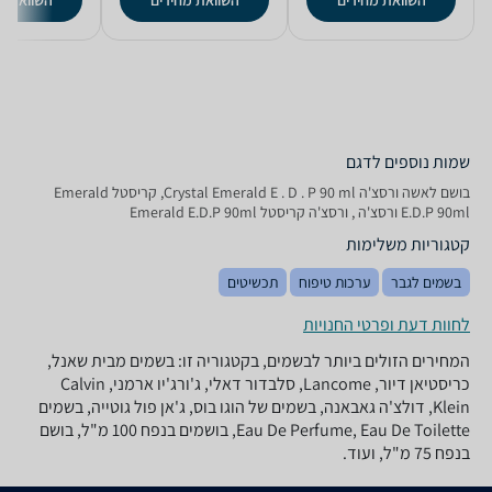
השוואת מחירים
השוואת מחירים
השוואת מ
שמות נוספים לדגם
בושם לאשה ורסצ'ה Crystal Emerald E . D . P 90 ml, קריסטל Emerald
E.D.P 90ml ורסצ'ה , ורסצ'ה קריסטל Emerald E.D.P 90ml
קטגוריות משלימות
בשמים לגבר
ערכות טיפוח
תכשיטים
לחוות דעת ופרטי החנויות
המחירים הזולים ביותר לבשמים, בקטגוריה זו: בשמים מבית שאנל,
כריסטיאן דיור, Lancome, סלבדור דאלי, ג'ורג'יו ארמני, Calvin
Klein, דולצ'ה גאבאנה, בשמים של הוגו בוס, ג'אן פול גוטייה, בשמים
Eau De Perfume, Eau De Toilette, בושמים בנפח 100 מ"ל, בושם
בנפח 75 מ"ל, ועוד.