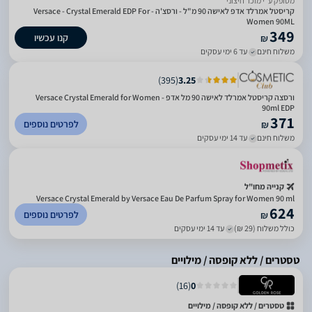
מסופק ע״י מוכר חיצוני
קריסטל אמרלד אדפ לאישה 90 מ"ל - ורסצ'ה - Versace - Crystal Emerald EDP For
Women 90ML
349
קנו עכשיו
₪
משלוח חינם
עד 6 ימי עסקים
)
395
(
3.25
ורסצה קריסטל אמרלד לאישה 90 מל אדפ - Versace Crystal Emerald for Women
90ml EDP
371
לפרטים נוספים
₪
משלוח חינם
עד 14 ימי עסקים
קנייה מחו"ל
Versace Crystal Emerald by Versace Eau De Parfum Spray for Women 90 ml
624
לפרטים נוספים
₪
כולל משלוח (29 ₪)
עד 14 ימי עסקים
טסטרים / ללא קופסה / מילויים
)
16
(
0
טסטרים / ללא קופסה / מילויים