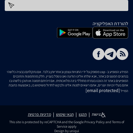
כתובת דוא''ל
להורדת האפליקציה
המידע המופיע ב- zap מסופק על ידי החנויות עצמן ובאחריותן בלבד. אם נתקלתם בבעיה כלשהי
בנתונים המוצגים באתר, אנא שלחו אלינו הודעה ואנו נטפל בעניין. חלק מהתמונות והתכנים
המופיעים באתר זה הוכנו בעזרת מחוללי בינה מלאכותית. אם זיהיתם תמונה או תוכן כלשהו בו
אתם בעלי זכויות יוצרים, אתם רשאים לפנות אלינו ולבקש לחדול משימוש בו, באמצעות כתובת
[email protected]
המייל
נגישות
תקנון
תנאי שימוש
מדיניות פרטיות
This site is protected by reCAPTCHA and the Google
Privacy Policy
and
Terms of
Service
apply
Design by uniqui