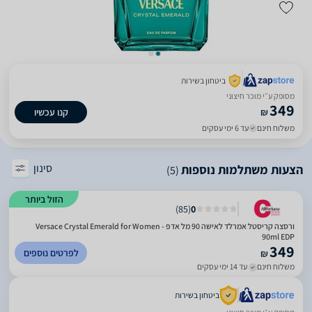
ביטחון בשירות
מסופק ע״י מוכר חיצוני
349
₪
קנו עכשיו
משלוח חינם
עד 6 ימי עסקים
סינון
הצעות משתלמות נוספות
(5)
הזול ביותר
)
85
(
0
ורסצה קריסטל אמרלד לאישה 90 מל אדפ - Versace Crystal Emerald for Women
90ml EDP
349
לפרטים נוספים
₪
משלוח חינם
עד 14 ימי עסקים
ביטחון בשירות