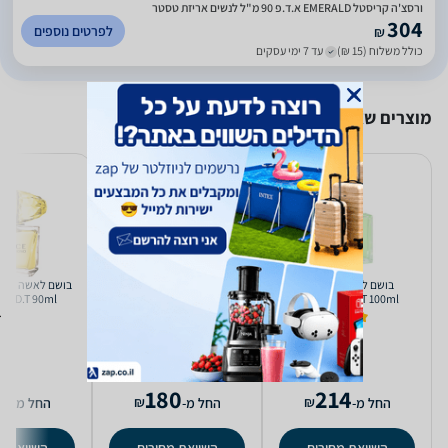
ורסצ'ה קריסטל EMERALD א.ד.פ 90 מ"ל לנשים אריזת טסטר
304
לפרטים נוספים
₪
כולל משלוח (15 ₪)
עד 7 ימי עסקים
מוצרים שאולי יעניינו אותך
בושם לאשה Versace
בושם לאשה Clean Flower
בושם ל
 E.D.T 90ml
Fresh E.D.P 60ml
Versense E.D.T 100ml
(1)
5.0
9
180
214
₪
₪
החל מ-
החל מ-
החל מ-