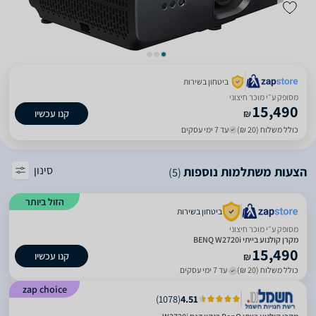
ביטחון בשירות
מסופק ע״י מוכר חיצוני
15,490
₪
קנו עכשיו
כולל משלוח (20 ₪)
עד 7 ימי עסקים
סינון
הצעות משתלמות נוספות
(5)
הזול ביותר
ביטחון בשירות
מסופק ע״י מוכר חיצוני
מקרן קולנוע בייתי BENQ W2720i
15,490
קנו עכשיו
₪
כולל משלוח (20 ₪)
עד 7 ימי עסקים
zap choice
)
1078
(
4.51