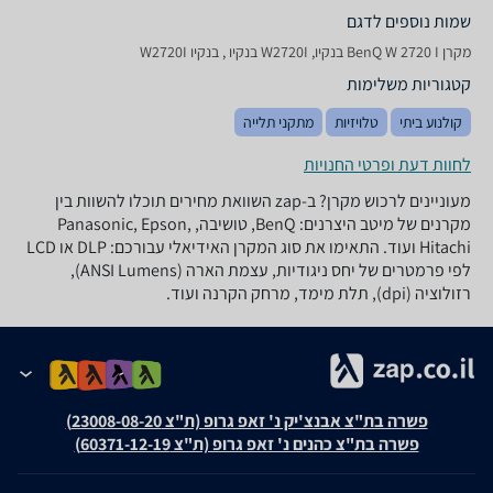
שמות נוספים לדגם
מקרן BenQ W 2720 I בנקיו, W2720I בנקיו , בנקיו W2720I
קטגוריות משלימות
קולנוע ביתי
טלויזיות
מתקני תלייה
לחוות דעת ופרטי החנויות
מעוניינים לרכוש מקרן? ב-zap השוואת מחירים תוכלו להשוות בין
מקרנים של מיטב היצרנים: BenQ, טושיבה, Panasonic, Epson,
Hitachi ועוד. התאימו את סוג המקרן האידיאלי עבורכם: DLP או LCD
לפי פרמטרים של יחס ניגודיות, עצמת הארה (ANSI Lumens),
רזולוציה (dpi), תלת מימד, מרחק הקרנה ועוד.
פשרה בת"צ אבנצ'יק נ' זאפ גרופ (ת"צ 23008-08-20)
פשרה בת"צ כהנים נ' זאפ גרופ (ת"צ 60371-12-19)