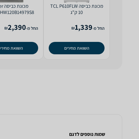
מכונת כביסה TCL P610FLW
מכונת
HW120B14979S8 ‏12 ‏ק"ג
2,390
1,339
₪
₪
החל מ-
החל מ-
השוואת מחירים
השוואת מחירי
שמות נוספים לדגם