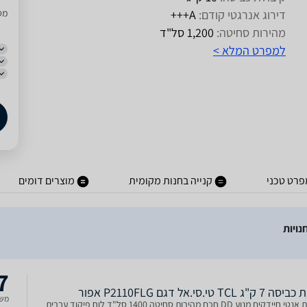
דירוג אנרגטי קודם:
A+++
מסו
מהירות סחיטה:
1,200 סל"ד
למפרט המלא >
פרט טכני
קנייה בחנות מקומית
מוצרים דומים
7
ג TCL טי.סי.אל דגם P2110FLG אפור
משל
קים מנוע DD חכם מהירות סחיטה 1400 סל"ד לוח פיקוד עברית