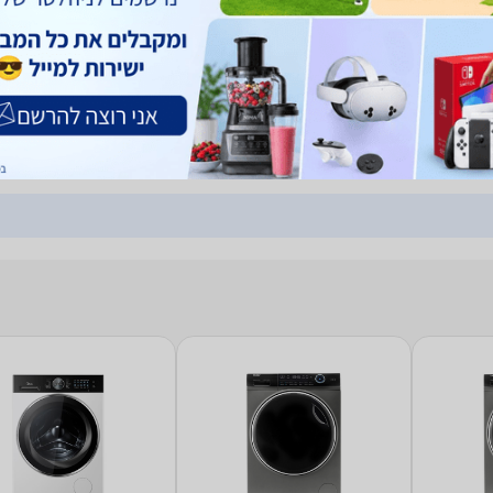
P2110FLG מכונת כביסה TCL P2110FLG — קיבולת 10 ק"ג, סחיטה עד 1,200
משל
סל"ד, מנוע Direct Drive אינוורטר שקט, 15 תוכניות כולל תוכנית מהירה 18 דקות,
יטבי.
0
 10 ק"ג TCL P2110FLG
קיבולת: 10 ק"ג מהירות סחיטה: 1,200 סל"ד דירוג אנרגטי: A צבע: אפור כהה
משל