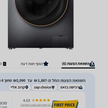
השוואת הצעות (6)
מ
הוסף חוות דעת
השוואת הצעות החל מ-
עד
1,887‏ ₪
2,090‏₪
מתוך 6 חנויות
רכישה בזאפ
zap choice
קרוב אליי
4.53
מכונת כביסה 7 ק"
51 חוות דעת בשנה האחרונה
מערכת אנטי חייד