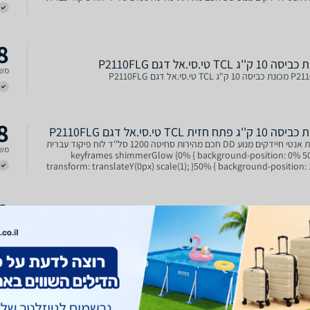
8
ק''ג TCL טי.סי.אל דגם P2110FLG
משל
TCL טי.סי.אל דגם P2110FLG
8
ג פתח חזית TCL טי.סי.אל דגם P2110FLG
מערכת אנטי חיידקים מנוע DD חכם מהירות סחיטה 1200 סל''ד לוח פיקוד עברית
משל
@keyframes shimmerGlow {0% { background-position: 0% 5
transform: translateY(0px) scale(1); }50% { background-position:
50%; transform: translateY(-4px) scale(1.0
8
TCL P2110FLG יבואן רשמי
משל
קים מנוע DD חכם מהירות סחיטה 1200 סל''ד לוח פיקוד עברית
9
מכונת כביסה טי.סי.אל 10 קילו TCL P2110FLG פתח קדמי
ר אפור כהה