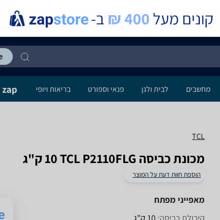
מחשבים
לבית ולגן
פנאי וספורט
בריאות ויופי
TCL
מכונת כביסה TCL P2110FLG ‏10 ‏ק"ג
הוספת חוות דעת על המוצר
מאפייני מפתח
קיבולת כביסה:
10 ק"ג