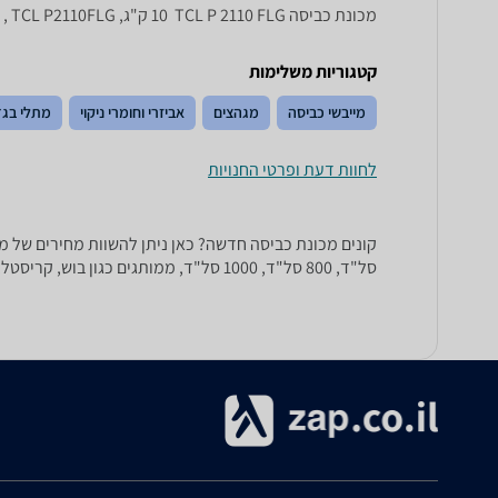
מכונת כביסה TCL P 2110 FLG ‏ 10 ‏ק"ג, P2110FLG TCL , TCL P2110FLG
קטגוריות משלימות
מייבשי כביסה
מגהצים
אביזרי וחומרי ניקוי
מתלי בגד
לחוות דעת ופרטי החנויות
סל"ד, 800 סל"ד, 1000 סל"ד, ממותגים כגון בוש, קריסטל, סימנס, Beko ,AEG ועוד.