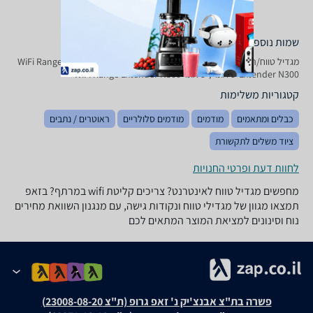
שמות נוספים לדגם
‏מגדיל טווח/רפיטר WiFi Range Extender N 300 Xiaomi שיאומי, WiFi Range
Extender N300 שיאומי , שיאומי WiFi Range Extender N300
קטגוריות משלימות
כבלים ומתאמים
מודמים
מודמים סלולריים
ראוטרים / נתבים
ציוד משלים לתקשורת
לחוות דעת ופרטי החנויות
מחפשים מגדיל טווח לאינטרנט? צריכים קליטת wifi במרתף? בזאפ
תמצאו מגוון של מגדילי טווח ונקודות גישה, עם מנגנון השוואת מחירים
נוח וסינונים למציאת המוצר המתאים לכם
פשרה בת"צ אבנצ'יק נ' זאפ גרופ (ת"צ 23008-08-20)