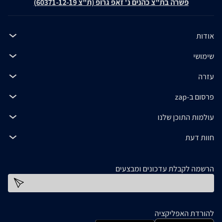
פשרה בת"צ כהנים נ' זאפ גרופ (ת"צ 60371-12-19)
אודות
שימושי
עזרה
פרסום ב-zap
עולמות התוכן שלנו
חוות דעת
הרשמה לקבלת עדכונים ומבצעים
כתובת דוא''ל
להורדת האפליקציה