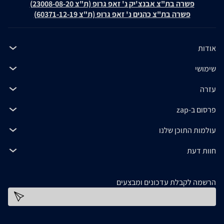
פשרה בת"צ אבנצ'יק נ' זאפ גרופ (ת"צ 23008-08-20)
פשרה בת"צ כהנים נ' זאפ גרופ (ת"צ 60371-12-19)
אודות
שימושי
עזרה
פרסום ב-zap
עולמות התוכן שלנו
חוות דעת
הרשמה לקבלת עדכונים ומבצעים
כתובת דוא''ל