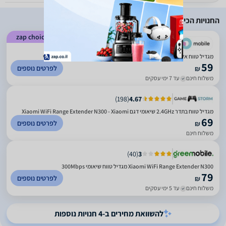
החנויות הכי זולות
zap choice
)
6456
(
4.86
מגדיל טווח אלחוטי שיאומי Xiaomi WiFi Range Extender N300 יבואן רשמי
59
לפרטים נוספים
₪
משלוח חינם
עד 7 ימי עסקים
)
198
(
4.67
מגדיל טווח בתדר 2.4GHz שיאומי דגם Xiaomi WiFi Range Extender N300 - Xiaomi
69
לפרטים נוספים
₪
משלוח חינם
)
40
(
3
Xiaomi WiFi Range Extender N300 מגדיל טווח שיאומי 300Mbps
79
לפרטים נוספים
₪
משלוח חינם
עד 5 ימי עסקים
להשוואת מחירים ב-4 חנויות נוספות