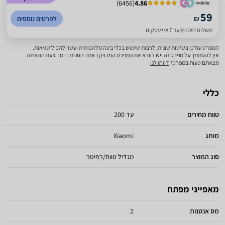
)
6456
(
4.86
59
₪
לפרטים נוספים
משלוח חינם
עד 7 ימי עסקים
המפרט עודכן בשיטות שונות, לרבות שימוש בכלי בינה מלאכותית ועשוי להכיל שגיאות.
אין להסתמך על מפרט זה ויש לוודא את המפרט המדויק באתר החנות בו מבוצעת ההזמנה.
מצאתם טעות במפרט?
דווחו לנו
כללי
טווח מחירים
עד 200
מותג
Xiaomi
סוג המוצר
מגדיל טווח/רפיטר
מאפייני מפתח
מס אנטנות
2