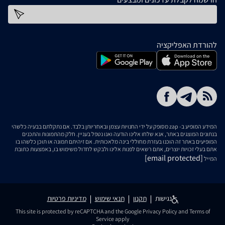
כתובת דוא''ל
להורדת האפליקציה
המידע המופיע ב- zap מסופק על ידי החנויות עצמן ובאחריותן בלבד. אם נתקלתם בבעיה כלשהי
בנתונים המוצגים באתר, אנא שלחו אלינו הודעה ואנו נטפל בעניין. חלק מהתמונות והתכנים
המופיעים באתר זה הוכנו בעזרת מחוללי בינה מלאכותית. אם זיהיתם תמונה או תוכן כלשהו בו
אתם בעלי זכויות יוצרים, אתם רשאים לפנות אלינו ולבקש לחדול משימוש בו, באמצעות כתובת
[email protected]
המייל
נגישות
תקנון
תנאי שימוש
מדיניות פרטיות
This site is protected by reCAPTCHA and the Google
Privacy Policy
and
Terms of
Service
apply