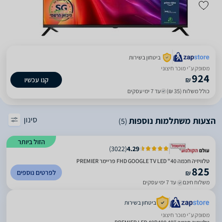
ביטחון בשירות
מסופק ע״י מוכר חיצוני
924
₪
קנו עכשיו
כולל משלוח (35 ₪)
עד 7 ימי עסקים
סינון
הצעות משתלמות נוספות
(5)
הזול ביותר
)
3022
(
4.29
טלוויזיה חכמה 40" FHD GOOGLE TV LED פריימר PREMIER
825
לפרטים נוספים
₪
משלוח חינם
עד 7 ימי עסקים
ביטחון בשירות
מסופק ע״י מוכר חיצוני