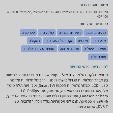
שמות נוספים לדגם
טלוויזיה Premier 40 P 400 Full HD ‏ 40 ‏אינטש, 40P400 Premier , Premier
40P400
קטגוריות משלימות
כבלים ומתאמים
רסיברים ומגברים
קולנוע ביתי
סטרימרים
שלט רחוק
מקרנים
מקרני קול / סאונד-בר
רמקולים
ממירים דיגיטליים
מציאות מדומה
מזנונים ושולחנות טלוויזיה
מתקני תלייה
לחוות דעת ופרטי החנויות
מחפשים לקנות טלויזיה חדשה? ב-zap השוואת מחירים תוכלו להשוות
בין מבחר הטלוויזיות הגדול בישראל! מגוון רחב של טלויזיות פלזמה,
LED ו-LCD, מבחר טלוויזיות חכמות (Smart TV) וטלויזיות תלת מימד
של מיטב המותגים כגון : טושיבה, סמסונג, סוני, LG, Philips
,Panasonic Sharp ועוד במגוון גדלים פופולאריים: 32 אינץ', 42 אינץ',
46 אינץ' ו- 55 אינץ'. סננו לפי אפשרויות גודל מסך, רזולוציה, 3D
,DVB-T, סמארט ועוד.