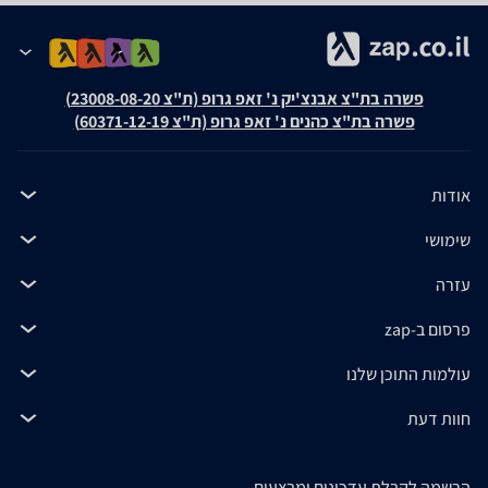
פשרה בת"צ אבנצ'יק נ' זאפ גרופ (ת"צ 23008-08-20)
פשרה בת"צ כהנים נ' זאפ גרופ (ת"צ 60371-12-19)
אודות
שימושי
עזרה
פרסום ב-zap
עולמות התוכן שלנו
חוות דעת
הרשמה לקבלת עדכונים ומבצעים