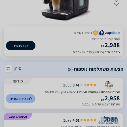
ביטחון בשירות
מסופק ע״י מוכר חיצוני
2,988
₪
קנו עכשיו
כולל משלוח (35 ₪)
עד 7 ימי עסקים
סינון
הצעות משתלמות נוספות
(8)
מודעה
)
1055
(
3.41
מכונת אספרסו אוטומטית Philips LatteGo EP5541 פיליפס
2,958
לפרטים נוספים
₪
משלוח חינם
עד 5 ימי עסקים
zap choice
)
1078
(
4.51