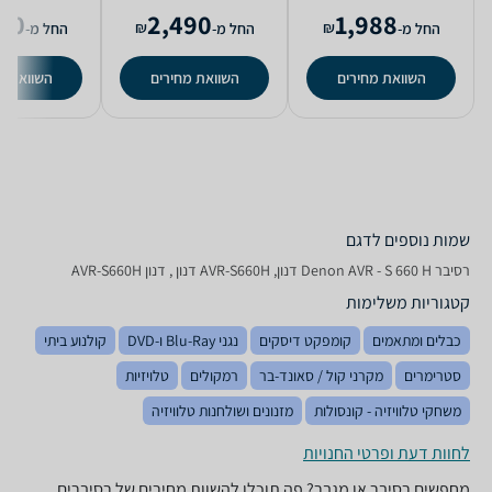
00
2,490
1,988
₪
₪
החל מ-
החל מ-
החל מ-
השוואת מחירים
השוואת מחירים
השוואת מ
שמות נוספים לדגם
רסיבר Denon AVR - S 660 H דנון, AVR-S660H דנון , דנון AVR-S660H
קטגוריות משלימות
כבלים ומתאמים
קומפקט דיסקים
נגני Blu-Ray ו-DVD
קולנוע ביתי
סטרימרים
מקרני קול / סאונד-בר
רמקולים
טלויזיות
משחקי טלוויזיה - קונסולות
מזנונים ושולחנות טלוויזיה
לחוות דעת ופרטי החנויות
מחפשים רסיבר או מגבר? פה תוכלו להשוות מחירים של רסיברים