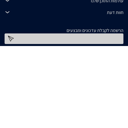
עולמות התוכן שלנו
חוות דעת
הרשמה לקבלת עדכונים ומבצעים
כתובת דוא''ל
להורדת האפליקציה
המידע המופיע ב- zap מסופק על ידי החנויות עצמן ובאחריותן בלבד. אם נתקלתם בבעיה כלשהי
בנתונים המוצגים באתר, אנא שלחו אלינו הודעה ואנו נטפל בעניין. חלק מהתמונות והתכנים
המופיעים באתר זה הוכנו בעזרת מחוללי בינה מלאכותית. אם זיהיתם תמונה או תוכן כלשהו בו
אתם בעלי זכויות יוצרים, אתם רשאים לפנות אלינו ולבקש לחדול משימוש בו, באמצעות כתובת
[email protected]
המייל