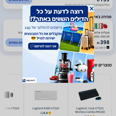
₪
כולל משלוח (10 ₪)
עד 14 ימי עסקים
מכירה באילת בלבד
)
658
(
2.59
מקלדת אלחוטית (BT) מוארת MX Keys Mini לוג'יטק - Logitech Logitech ורוד
92001-050-00
398
לפרטים נוספים
₪
רכישה בבית העסק
מוצרים שאולי יעניינו אותך
‏מקלדת ועכבר Logitech
‏מקלדת Logitech K380
‏מקלדת ועכבר RAPOO 8210M
Wireless Combo MK240
(1)
5.0