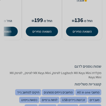
(8)
3.8
7
199
136
₪
₪
החל מ-
החל מ-
החל מ-
השוואת מחירים
השוואת מחירים
השוואת מ
שמות נוספים לדגם
‏מקלדת Logitech MX Keys Mini לוגיטק, MX Keys Mini לוגיטק , לוגיטק MX
Keys Mini
קטגוריות משלימות
מחשבי All in one
מחשבים נייחים ממותגים
תיקים למחשב נייד
מעבדים
זכרונות ניידים USB
לוחות גרפיים
כסאות גיימינג