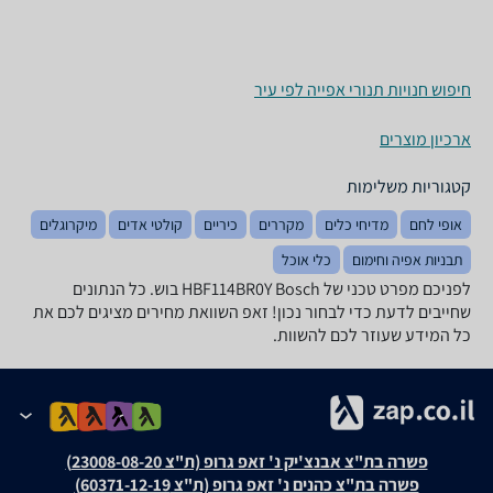
חיפוש חנויות תנורי אפייה לפי עיר
ארכיון מוצרים
קטגוריות משלימות
אופי לחם
מדיחי כלים
מקררים
כיריים
קולטי אדים
מיקרוגלים
תבניות אפיה וחימום
כלי אוכל
לפניכם מפרט טכני של HBF114BR0Y Bosch בוש. כל הנתונים
שחייבים לדעת כדי לבחור נכון! זאפ השוואת מחירים מציגים לכם את
כל המידע שעוזר לכם להשוות.
פשרה בת"צ אבנצ'יק נ' זאפ גרופ (ת"צ 23008-08-20)
פשרה בת"צ כהנים נ' זאפ גרופ (ת"צ 60371-12-19)