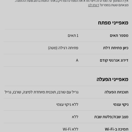
אין להסתמך על מפרט זה ויש לוודא את המפרט המדויק באתר החנות בו מבוצעת ההזמנה.
מצאתם טעות במפרט?
דווחו לנו
מאפייני מפתח
מספר תאים
1 תאים
כיוון פתיחת דלת
פתיחה רגילה (מטה)
דירוג אנרגטי קודם
A
מאפייני הפעלה
תוכניות הפעלה
גריל עם טורבו, תוכנית מיוחדת לפיצה, טורבו, גריל
ניקוי עצמי
ללא ניקוי עצמי
מצב שבת/פלטת שבת
ללא
תמיכה ב-Wi-Fi
ללא Wi-Fi