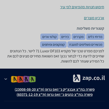
חיפוש חנויות מקפיאים לפי עיר
ארכיון מוצרים
קטגוריות משלימות
מדיחי כלים
מקררים
כיריים
קולטי אדים
מכשירים משלימים למטבח
קומקומים ומיחמים
לפניכם מפרט טכני של מקפיא Luxor DF103 ‏71 ‏ליטר. כל הנתונים
שחייבים לדעת כדי לבחור נכון! זאפ השוואת מחירים מציגים לכם את
כל המידע שעוזר לכם להשוות.
פשרה בת"צ אבנצ'יק נ' זאפ גרופ (ת"צ 23008-08-20)
פשרה בת"צ כהנים נ' זאפ גרופ (ת"צ 60371-12-19)