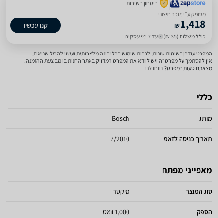
ביטחון בשירות
מסופק ע״י מוכר חיצוני
1,418
₪
קנו עכשיו
כולל משלוח (35 ₪)
עד 7 ימי עסקים
המפרט עודכן בשיטות שונות, לרבות שימוש בכלי בינה מלאכותית ועשוי להכיל שגיאות.
אין להסתמך על מפרט זה ויש לוודא את המפרט המדויק באתר החנות בו מבוצעת ההזמנה.
מצאתם טעות במפרט?
דווחו לנו
כללי
מותג
Bosch
תאריך כניסה לזאפ
7/2010
מאפייני מפתח
סוג המוצר
מיקסר
הספק
1,000 וואט