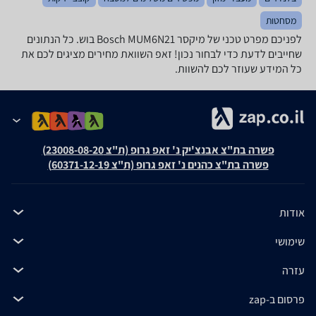
מסחטות
לפניכם מפרט טכני של ‏מיקסר Bosch MUM6N21 בוש. כל הנתונים
שחייבים לדעת כדי לבחור נכון! זאפ השוואת מחירים מציגים לכם את
כל המידע שעוזר לכם להשוות.
פשרה בת"צ אבנצ'יק נ' זאפ גרופ (ת"צ 23008-08-20)
פשרה בת"צ כהנים נ' זאפ גרופ (ת"צ 60371-12-19)
אודות
שימושי
עזרה
פרסום ב-zap